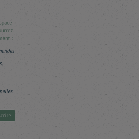
espace
ourrez
ment :
mmandes
s,
nelles
crire