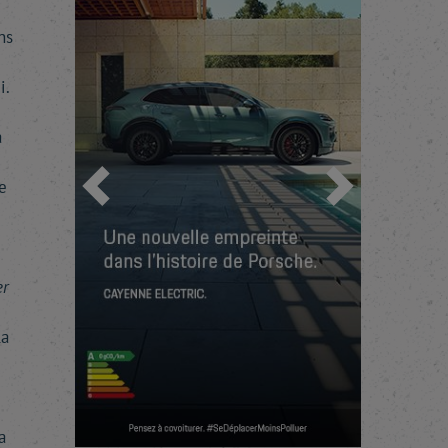
ns
i.
à
e
Précédent
Suivant
er
La
a