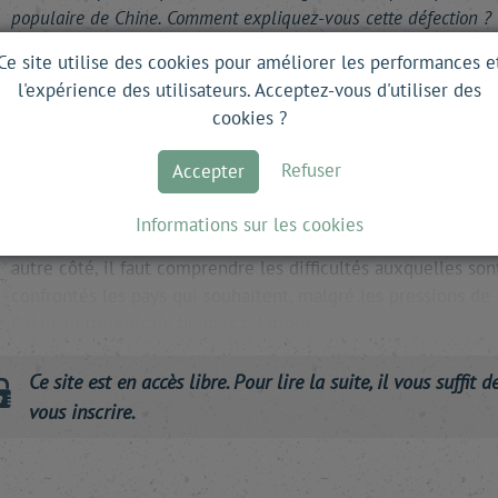
populaire de Chine. Comment expliquez-vous cette défection ?
A. L. -
Nous avons pour principe de faire fructifier nos amiti
Ce site utilise des cookies pour améliorer les performances e
diplomatiques. Mais si nous avons affaire à un pays qui
l'expérience des utilisateurs. Acceptez-vous d'utiliser des
n'accorde pas la même importance que nous à cette amitié,
cookies ?
qui ne partage pas avec nous les valeurs de démocratie, de
liberté et de paix, alors nous sommes prêts à accepter qu'il
Refuser
Accepter
prenne ses distances même si, dans le cas du Sénégal, nous
regrettons cette décision. Il est clair que, sur le plan financi
Informations sur les cookies
nous ne pouvons pas jouer à jeu égal avec la Chine. Mais, d'
autre côté, il faut comprendre les difficultés auxquelles son
confrontés les pays qui souhaitent, malgré les pressions de
Pékin, entretenir de bonnes relations …
Ce site est en accès libre. Pour lire la suite, il vous suffit d
vous inscrire.