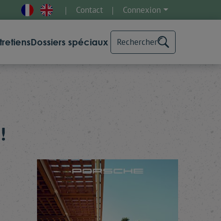
Contact
Connexion
tretiens
Dossiers spéciaux
Rechercher
!