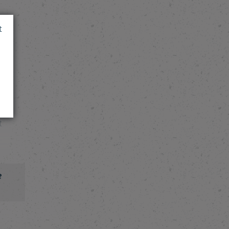
és
t
er,
un
t
e