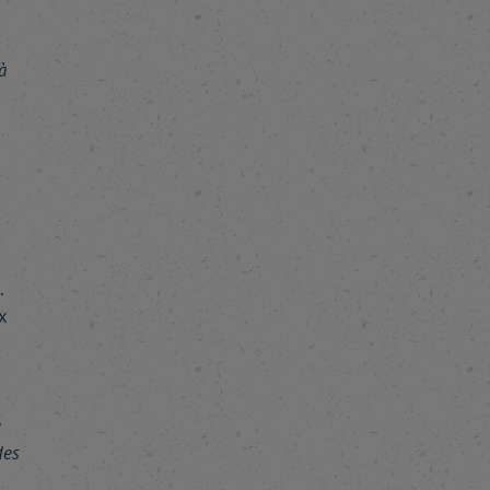
à
-
.
x
e
des