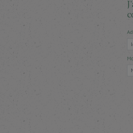
J
c
Ad
Mo