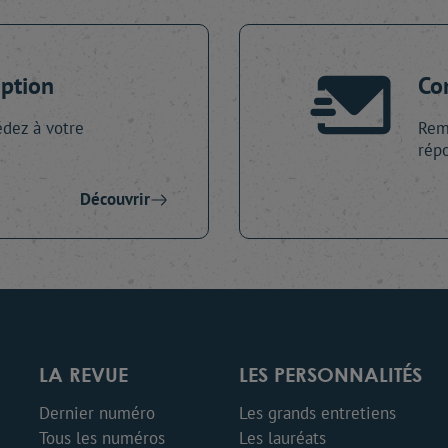
iption
Co
dez à votre
Remp
répo
Découvrir
LA REVUE
LES PERSONNALITÉS
Dernier numéro
Les grands entretiens
Tous les numéros
Les lauréats