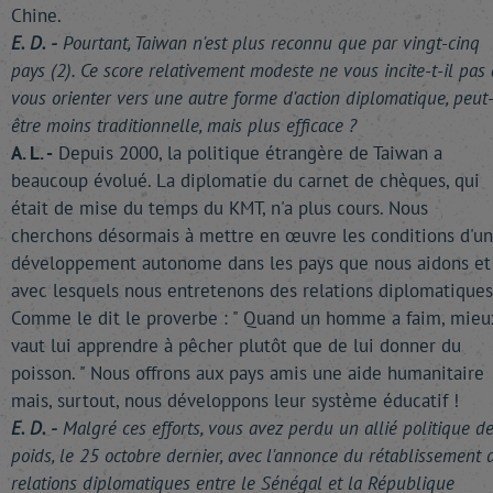
Chine.
E. D. -
Pourtant, Taiwan n'est plus reconnu que par vingt-cinq
pays (2). Ce score relativement modeste ne vous incite-t-il pas 
vous orienter vers une autre forme d'action diplomatique, peut
être moins traditionnelle, mais plus efficace ?
A. L. -
Depuis 2000, la politique étrangère de Taiwan a
beaucoup évolué. La diplomatie du carnet de chèques, qui
était de mise du temps du KMT, n'a plus cours. Nous
cherchons désormais à mettre en œuvre les conditions d'un
développement autonome dans les pays que nous aidons et
avec lesquels nous entretenons des relations diplomatiques
Comme le dit le proverbe : " Quand un homme a faim, mieu
vaut lui apprendre à pêcher plutôt que de lui donner du
poisson. " Nous offrons aux pays amis une aide humanitaire
mais, surtout, nous développons leur système éducatif !
E. D. -
Malgré ces efforts, vous avez perdu un allié politique d
poids, le 25 octobre dernier, avec l'annonce du rétablissement 
relations diplomatiques entre le Sénégal et la République