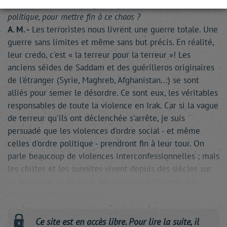
I. L. -
Concrètement, que faut-il faire, au niveau militaire et
politique, pour mettre fin à ce chaos ?
A. M. -
Les terroristes nous livrent une guerre totale. Une
guerre sans limites et même sans but précis. En réalité,
leur credo, c'est « la terreur pour la terreur »! Les
anciens séides de Saddam et des guérilleros originaires
de l'étranger (Syrie, Maghreb, Afghanistan...) se sont
alliés pour semer le désordre. Ce sont eux, les véritables
responsables de toute la violence en Irak. Car si la vague
de terreur qu'ils ont déclenchée s'arrête, je suis
persuadé que les violences d'ordre social - et même
celles d'ordre politique - prendront fin à leur tour. On
parle beaucoup de violences interconfessionnelles ; mais
les chiites et les sunnites vivent depuis des siècles sur
ce territoire, et ils n'ont pas toujours entretenu des
rapports d'hostilité, loin de …
Ce site est en accès libre. Pour lire la suite, il