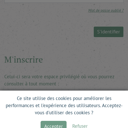
Mot de passe oublié ?
S'identifier
M'inscrire
Celui-ci sera votre espace privilégié où vous pourrez
consulter à tout moment :
Historiques de commandes
Ce site utilise des cookies pour améliorer les
performances et l'expérience des utilisateurs. Acceptez-
Liens vers les revues, articles ou entretiens achetés
vous d'utiliser des cookies ?
Informations personnelles
Refuser
Accepter