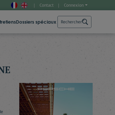
Contact
Connexion
tretiens
Dossiers spéciaux
Rechercher
NNE
de