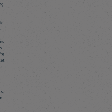
ng
de
4
ses
s
fre
cet
a
s,
n.