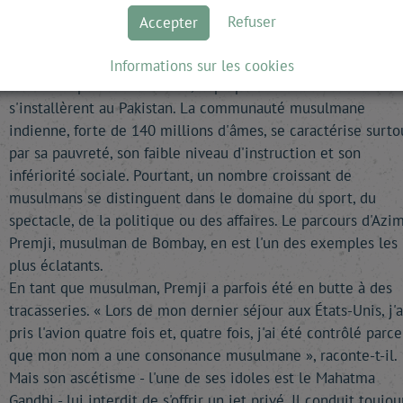
qui en ont besoin. À ce jour, environ trois millions d'élèves 
Refuser
Accepter
pu bénéficier de ces programmes, répartis dans 15 000
écoles.
Informations sur les cookies
Lors de la partition de 1947, la plupart des élites musulman
s'installèrent au Pakistan. La communauté musulmane
indienne, forte de 140 millions d'âmes, se caractérise surto
par sa pauvreté, son faible niveau d'instruction et son
infériorité sociale. Pourtant, un nombre croissant de
musulmans se distinguent dans le domaine du sport, du
spectacle, de la politique ou des affaires. Le parcours d'Azi
Premji, musulman de Bombay, en est l'un des exemples les
plus éclatants.
En tant que musulman, Premji a parfois été en butte à des
tracasseries. « Lors de mon dernier séjour aux États-Unis, j'a
pris l'avion quatre fois et, quatre fois, j'ai été contrôlé parce
que mon nom a une consonance musulmane », raconte-t-il.
Mais son ascétisme - l'une de ses idoles est le Mahatma
Gandhi - lui interdit de s'offrir un jet privé. Il conduit toujou