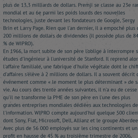
plus de 13,3 milliards de dollars. Premji se classe au 23e ra
mondial et au 6e parmi les poids lourds des nouvelles
technologies, juste devant les fondateurs de Google, Sergy
Brin et Larry Page. Rien que l'an dernier, il a empoché plus 
200 millions de dollars de dividendes (il possède plus de 8
% de WIPRO).
En 1966, la mort subite de son père l'oblige à interrompre 
études d'ingénieur à l'université de Stanford. Il reprend alor
l'affaire familiale, une fabrique d'huile végétale dont le chif
d'affaires s'élève à 2 millions de dollars. Il a souvent décrit 
événement comme « le moment le plus déterminant » de s
vie. Au cours des trente années suivantes, il n'a eu de cesse
qu'il ne transforme la PME de son père en l'une des plus
grandes entreprises mondiales dédiées aux technologies de
l'information. WIPRO compte aujourd'hui quelque 500 client
dont Sony, Fiat, Microsoft, Dell, Allianz et le groupe Aberdee
Avec plus de 56 000 employés sur les cinq continents et un
profit en hausse de 45 % au troisième trimestre de 2006,