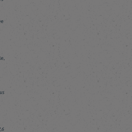
ée
e,
us
2,6