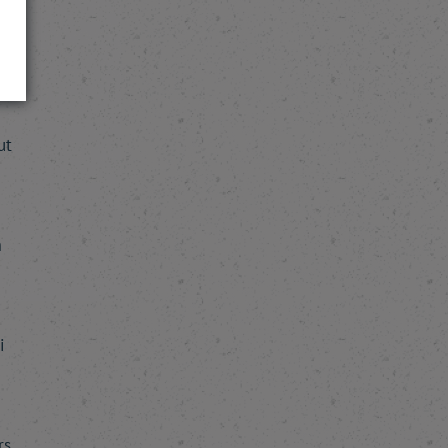
ont
es
ut
m
i
rs