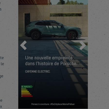
é
s
Précédent
Suivant
tte
 le
ge
me
x