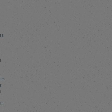
es
s
des
e
r
it