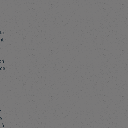
la.
nt
a
on
 de
n
e
 à