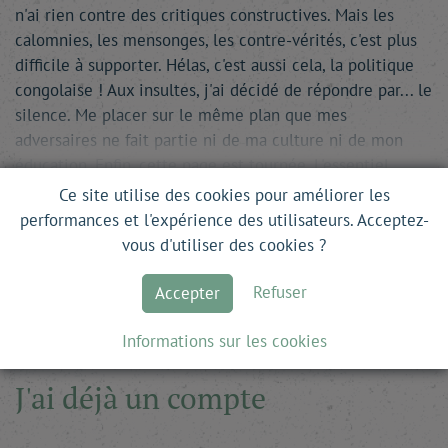
n'ai rien contre des critiques constructives. Mais les
calomnies, les mensonges, les contre-vérités, c'est plus
difficile à supporter. Hélas, c'est aussi cela, la politique
congolaise ! Aux insultes, j'ai décidé de répondre par... le
silence. Me placer sur le même plan que mes
adversaires ne fait partie ni de ma culture ni de mon
éducation. Enfin, cette page est tournée. L'essentiel,
dorénavant, c'est …
Ce site utilise des cookies pour améliorer les
performances et l'expérience des utilisateurs. Acceptez-
Ce site est en accès libre. Pour lire la suite, il
vous d'utiliser des cookies ?
vous suffit de vous inscrire.
Refuser
Accepter
Informations sur les cookies
J'ai déjà un compte