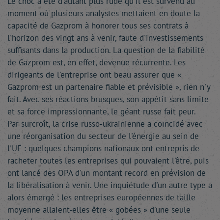
Le choc a été d'autant plus rude qu'il est survenu au
moment où plusieurs analystes mettaient en doute la
capacité de Gazprom à honorer tous ses contrats à
l'horizon des vingt ans à venir, faute d'investissements
suffisants dans la production. La question de la fiabilité
de Gazprom est, en effet, devenue récurrente. Les
dirigeants de l'entreprise ont beau assurer que «
Gazprom est un partenaire fiable et prévisible », rien n'y
fait. Avec ses réactions brusques, son appétit sans limite
et sa force impressionnante, le géant russe fait peur.
Par surcroît, la crise russo-ukrainienne a coïncidé avec
une réorganisation du secteur de l'énergie au sein de
l'UE : quelques champions nationaux ont entrepris de
racheter toutes les entreprises qui pouvaient l'être, puis
ont lancé des OPA d'un montant record en prévision de
la libéralisation à venir. Une inquiétude d'un autre type a
alors émergé : les entreprises européennes de taille
moyenne allaient-elles être « gobées » d'une seule