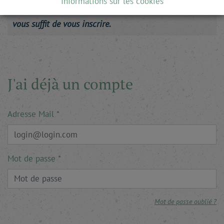
Informations sur les cookies
Ce site est en accès libre. Pour lire la suite, il
vous suffit de vous inscrire.
J'ai déjà un compte
Adresse Mail
Mot de passe
Mot de passe oublié ?