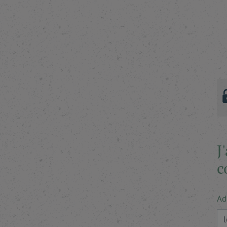
J
c
Ad