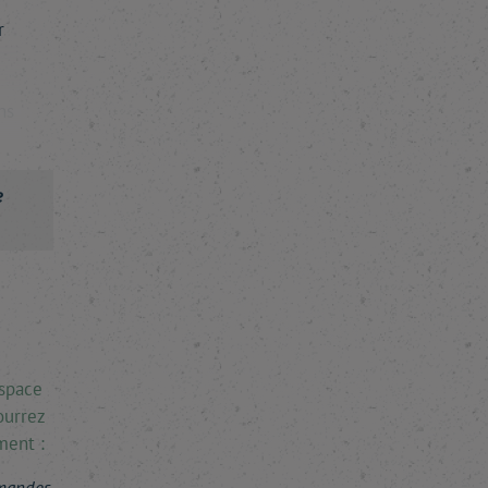
r
ns
e
espace
ourrez
ment :