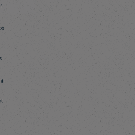
ts
ps
s
s
nir
nt