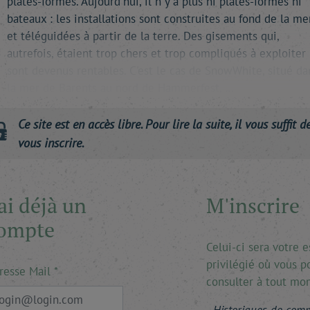
plates-formes. Aujourd'hui, il n'y a plus ni plates-formes ni
bateaux : les installations sont construites au fond de la me
et téléguidées à partir de la terre. Des gisements qui,
autrefois, étaient trop chers et trop compliqués à exploiter
sont devenus rentables. C'est le cas de SnowWhite, situé da
la mer de Barents au nord de Hammerfest, …
Ce site est en accès libre. Pour lire la suite, il vous suffit d
vous inscrire.
'ai déjà un
M'inscrire
ompte
Celui-ci sera votre 
privilégié où vous p
resse Mail
consulter à tout mo