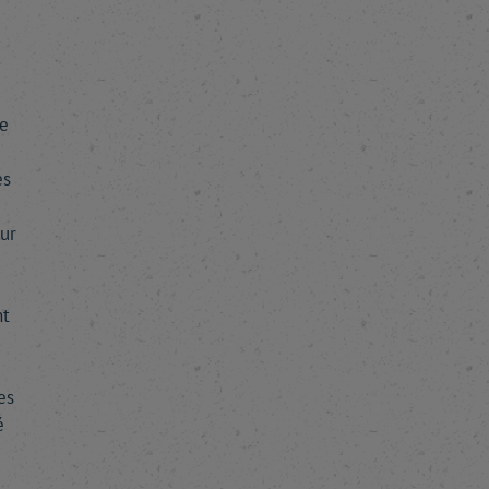
le
es
sur
nt
es
é