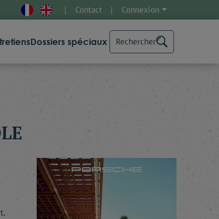
Contact
Connexion
tretiens
Dossiers spéciaux
Rechercher
OLE
t,