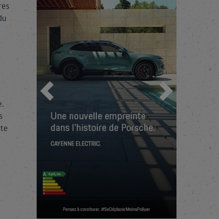
res
du
Précédent
Suivant
.
s
ste