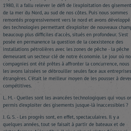
1980, il a fallu relever le défi de l'exploitation des gisemen
de la mer du Nord, au sud de nos côtes. Puis nous sommes
remontés progressivement vers le nord et avons développé
des technologies permettant d'exploiter de nouveaux cham
beaucoup plus difficiles d'accès, situés en profondeur. S'est
posée en permanence la question de la coexistence des
installations pétrolières avec les zones de pêche - la pêche
demeurant un secteur clé de notre économie. Le jour où no
compagnies ont été prêtes à affronter la concurrence, nous
les avons laissées se débrouiller seules face aux entreprise
étrangères. C'était le meilleur moyen de les pousser à deve
compétitives.
L. M. - Quelles sont les avancées technologiques qui vous o
permis d'exploiter des gisements jusque-là inaccessibles ?
J. G. S. - Les progrès sont, en effet, spectaculaires. Il y a
quelques années, tout se faisait à partir de bateaux et de