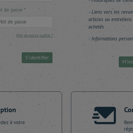
Historiques de co
t de passe
Liens vers les revue
articles ou entretiens
achetés
Mot de passe oublié ?
Informations person
S'identifier
M'ins
iption
Co
dez à votre
Remp
répo