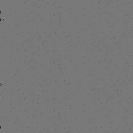
s
té
s
d
é