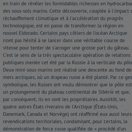
en train de révéler les formidables richesses en hydrocarbu
des sous-sols marins. Cette découverte, couplée à l'impact 
réchauffement climatique et à l'accélération du progrès
technologique, est en passe de transformer la région en
nouvel Eldorado. Certains pays côtiers de l'océan Arctique
n'ont pas hésité à se lancer dans une véritable course de
vitesse pour tenter de s'arroger une grosse part du gâteau.
C'est le sens de la très spectaculaire opération de relations
publiques menée cet été par la Russie à la verticale du pôle
Deux mini-sous-marins ont réalisé une descente au fond de
mers arctiques, où un drapeau russe a été planté. Par ce ge
symbolique, les Russes ont voulu démontrer que le pôle est
un prolongement du plateau continental de Sibérie et que,
par conséquent, ils en sont les propriétaires. Aussitôt, les
quatre autres États riverains de l'Arctique (États-Unis,
Danemark, Canada et Norvège) ont réaffirmé eux aussi leurs
revendications territoriales, condamnant, pour certains, la
démonstration de force russe qualifiée de « procédé d'un