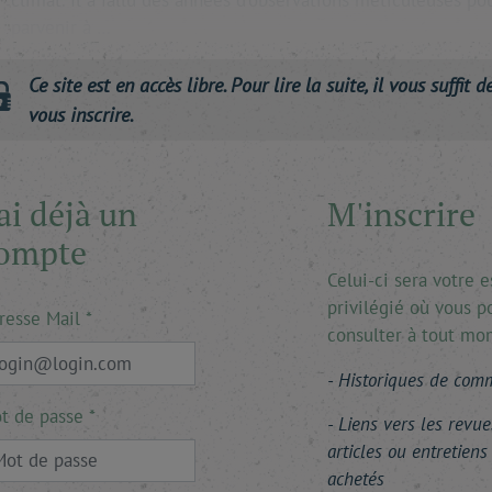
climat. Il a fallu des années d'observations méticuleuses po
parvenir à …
Ce site est en accès libre. Pour lire la suite, il vous suffit d
vous inscrire.
'ai déjà un
M'inscrire
ompte
Celui-ci sera votre 
privilégié où vous p
resse Mail
consulter à tout mo
Historiques de co
t de passe
Liens vers les revue
articles ou entretiens
achetés