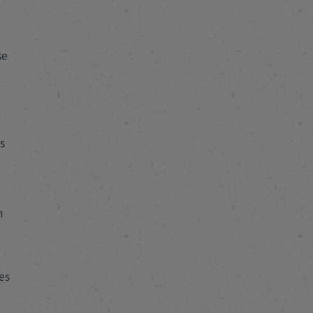
se
s
n
es