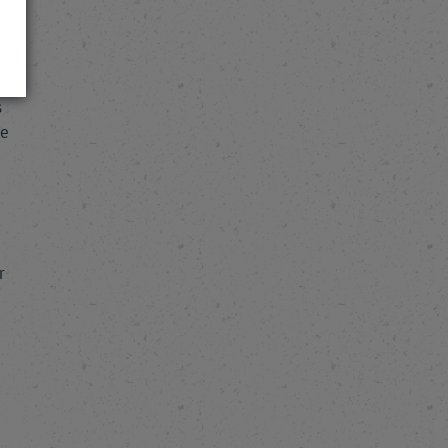
de
s
de
r