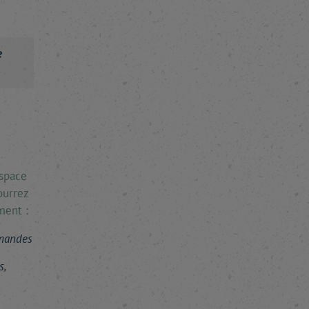
ur
e
espace
ourrez
ment :
mmandes
s,