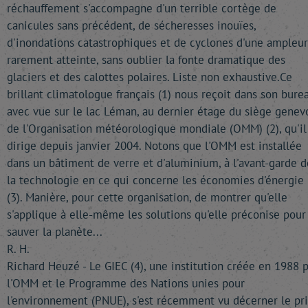
réchauffement s'accompagne d'un terrible cortège de
canicules sans précédent, de sécheresses inouïes,
d'inondations catastrophiques et de cyclones d'une ampleur
rarement atteinte, sans oublier la fonte dramatique des
glaciers et des calottes polaires. Liste non exhaustive.Ce
brillant climatologue français (1) nous reçoit dans son bure
avec vue sur le lac Léman, au dernier étage du siège genev
de l'Organisation météorologique mondiale (OMM) (2), qu'il
dirige depuis janvier 2004. Notons que l'OMM est installée
dans un bâtiment de verre et d'aluminium, à l'avant-garde d
la technologie en ce qui concerne les économies d'énergie
(3). Manière, pour cette organisation, de montrer qu'elle
s'applique à elle-même les solutions qu'elle préconise pour
sauver la planète...
R. H.
Richard Heuzé - Le GIEC (4), une institution créée en 1988 p
l'OMM et le Programme des Nations unies pour
l'environnement (PNUE), s'est récemment vu décerner le pri