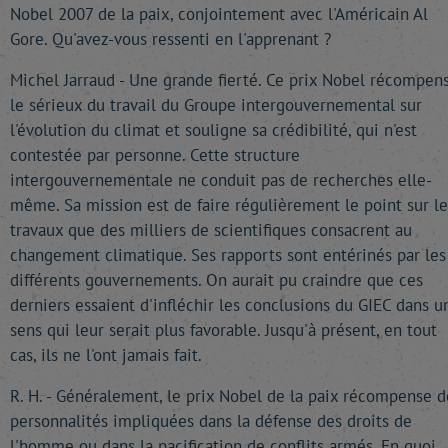
Nobel 2007 de la paix, conjointement avec l'Américain Al
Gore. Qu'avez-vous ressenti en l'apprenant ?
Michel Jarraud - Une grande fierté. Ce prix Nobel récompen
le sérieux du travail du Groupe intergouvernemental sur
l'évolution du climat et souligne sa crédibilité, qui n'est
contestée par personne. Cette structure
intergouvernementale ne conduit pas de recherches elle-
même. Sa mission est de faire régulièrement le point sur le
travaux que des milliers de scientifiques consacrent au
changement climatique. Ses rapports sont entérinés par les
différents gouvernements. On aurait pu craindre que ces
derniers essaient d'infléchir les conclusions du GIEC dans u
sens qui leur serait plus favorable. Jusqu'à présent, en tout
cas, ils ne l'ont jamais fait.
R. H. - Généralement, le prix Nobel de la paix récompense d
personnalités impliquées dans la défense des droits de
l'homme ou dans la pacification de conflits armés. En quoi