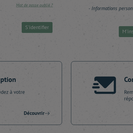
Mot de passe oublié ?
Informations person
S'identifier
M'ins
iption
Co
dez à votre
Remp
répo
Découvrir