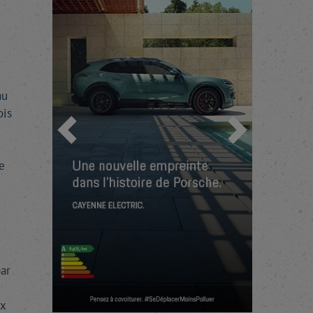
au
ois
Précédent
Suivant
e
ar
x