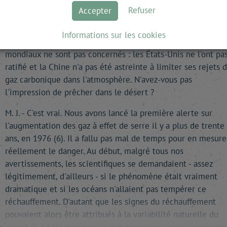
R. H. - L'OMM annonce depuis longtemps le réchauffement 
Refuser
Accepter
la planète. Pourtant, le protocole de Kyoto (5) s'achèvera en
2012 sur de bien maigres résultats. Comment pourrait-il en
Informations sur les cookies
être autrement, du reste ? Les deux plus grands pollueurs
mondiaux ne sont pas concernés : les États-Unis ne l'ont pa
ratifié et la Chine n'a pas été astreinte à limiter ses rejets 
gaz carbonique dans l'atmosphère. N'avez-vous pas
l'impression de prêcher dans le désert ?
M. J. - C'est vrai. Nous avons lancé la première alerte sur
l'augmentation des gaz à effet de serre il y a plus de trente
ans, en 1976 (6). Il a fallu pas mal de temps pour en mesure
réellement le danger. Au début, malgré tous nos
avertissements, les scientifiques se demandaient - assez
légitimement, d'ailleurs - si le phénomène était vraiment
dramatique et si les océans n'allaient pas tempérer ce
réchauffement. D'autant que les signes du réchauffement
pouvaient alors être attribués à la variabilité naturelle du