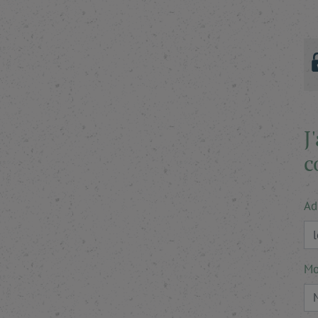
J
c
Ad
Mo