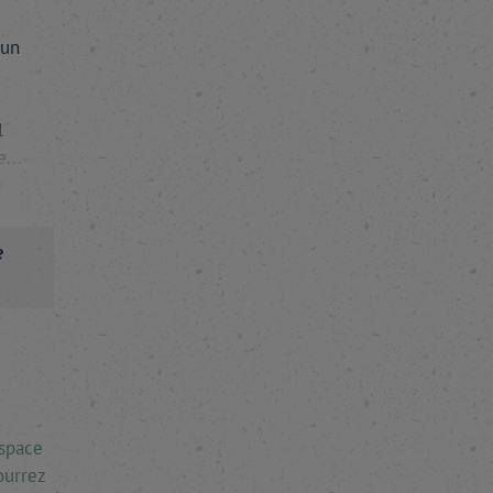
 un
l
...
e
e
espace
ourrez