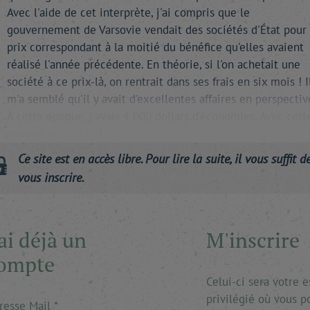
Avec l'aide de cet interprète, j'ai compris que le
gouvernement de Varsovie vendait des sociétés d'État pour
prix correspondant à la moitié du bénéfice qu'elles avaient
réalisé l'année précédente. En théorie, si l'on achetait une
société à ce prix-là, on rentrait dans ses frais en six mois ! I
m'a semblé qu'il y avait d'excellentes affaires en perspective
À cette époque, j'avais 4 000 dollars d'économies. Avec cett
somme, je suis allé …
Ce site est en accès libre. Pour lire la suite, il vous suffit d
vous inscrire.
'ai déjà un
M'inscrire
ompte
Celui-ci sera votre 
privilégié où vous p
resse Mail