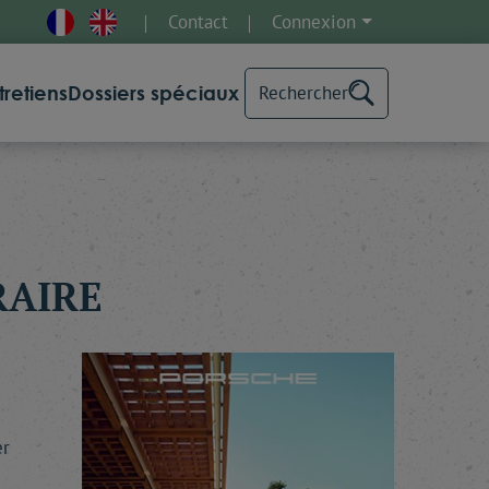
Contact
Connexion
tretiens
Dossiers spéciaux
Rechercher
RAIRE
er