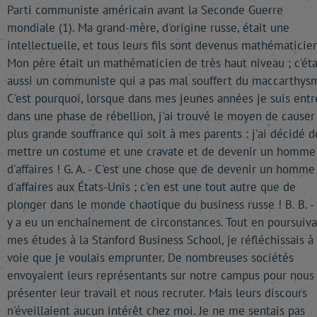
Parti communiste américain avant la Seconde Guerre
mondiale (1). Ma grand-mère, d'origine russe, était une
intellectuelle, et tous leurs fils sont devenus mathématicien
Mon père était un mathématicien de très haut niveau ; c'éta
aussi un communiste qui a pas mal souffert du maccarthys
C'est pourquoi, lorsque dans mes jeunes années je suis entr
dans une phase de rébellion, j'ai trouvé le moyen de causer 
plus grande souffrance qui soit à mes parents : j'ai décidé d
mettre un costume et une cravate et de devenir un homme
d'affaires ! G. A. - C'est une chose que de devenir un homme
d'affaires aux États-Unis ; c'en est une tout autre que de
plonger dans le monde chaotique du business russe ! B. B. - 
y a eu un enchaînement de circonstances. Tout en poursuiva
mes études à la Stanford Business School, je réfléchissais à 
voie que je voulais emprunter. De nombreuses sociétés
envoyaient leurs représentants sur notre campus pour nous
présenter leur travail et nous recruter. Mais leurs discours
n'éveillaient aucun intérêt chez moi. Je ne me sentais pas