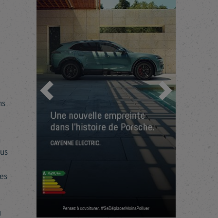
Précédent
Suivant
ns
n
ous
es
u