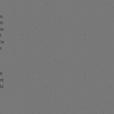
s.
it
me.
é
la
e
Il
nt
la