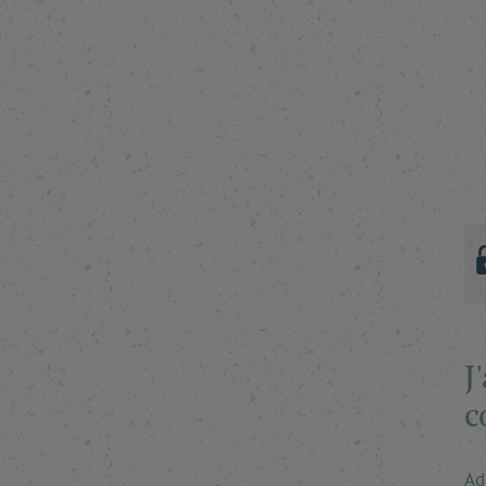
J
c
Ad