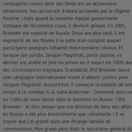
compagnies russes dont son fonds est un actionnaire
minoritaire. Son action est d'abord acclamée par le régime
Poutine ; mais quand la nouvelle équipe gouvernante
s'empare de l'économie russe, il devient gênant. En 2005,
Browder est expulsé de Russie. Deux ans plus tard, il est
exproprié de ses filiales à la suite d'un complot auquel
participent quelques influents fonctionnaires véreux. Et
lorsque son juriste, Sergueï Magnitski, porte plainte, ce
dernier est arrêté et jeté en prison où il meurt en 2009, da
des circonstances tragiques. Scandalisé, Bill Browder lance
une campagne internationale visant à obtenir justice pour
Sergueï Magnitski. Aujourd'hui, il consacre la totalité de so
temps à ce combat. G. A. Galia Ackerman - Comment avez-v
eu l'idée de vous lancer dans le business en Russie ? Bill
Browder - Je dois avouer que ma décision de faire des affair
en Russie a été plus émotionnelle que rationnelle ! Il se
trouve que j'ai grandi dans une étrange famille de
communistes. Mon grand-père était le secrétaire général d