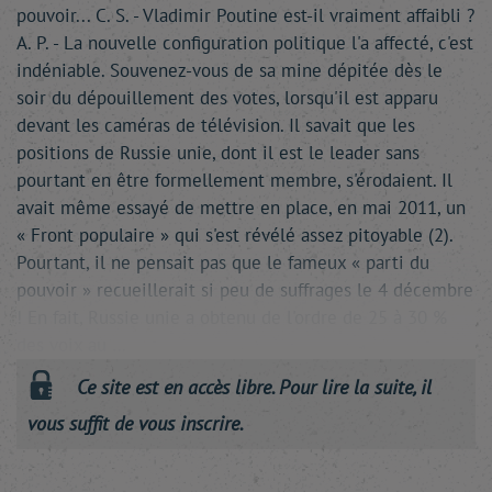
pouvoir... C. S. - Vladimir Poutine est-il vraiment affaibli ?
A. P. - La nouvelle configuration politique l'a affecté, c'est
indéniable. Souvenez-vous de sa mine dépitée dès le
soir du dépouillement des votes, lorsqu'il est apparu
devant les caméras de télévision. Il savait que les
positions de Russie unie, dont il est le leader sans
pourtant en être formellement membre, s'érodaient. Il
avait même essayé de mettre en place, en mai 2011, un
« Front populaire » qui s'est révélé assez pitoyable (2).
Pourtant, il ne pensait pas que le fameux « parti du
pouvoir » recueillerait si peu de suffrages le 4 décembre
! En fait, Russie unie a obtenu de l'ordre de 25 à 30 %
des voix au …
Ce site est en accès libre. Pour lire la suite, il
vous suffit de vous inscrire.