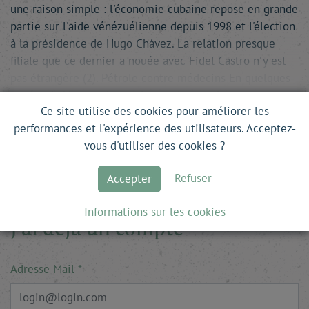
une raison simple : l'économie cubaine repose en grande
partie sur l'aide vénézuélienne depuis 1998 et l'élection
à la présidence de Hugo Chávez. La relation presque
filiale que ce dernier a nouée avec Fidel Castro n'y est
pas étrangère (2). Pétrole contre médecins En quelques
années, le Venezuela est devenu le premier …
Ce site utilise des cookies pour améliorer les
Ce site est en accès libre. Pour lire la suite, il
performances et l'expérience des utilisateurs. Acceptez-
vous suffit de vous inscrire.
vous d'utiliser des cookies ?
Refuser
Accepter
Informations sur les cookies
J'ai déjà un compte
Adresse Mail