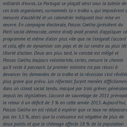
milliards d'euros. Le Portugal se plaçait ainsi sous la tutelle de
ces trois organismes, surnommés la « troïka », qui imposèrent 
mesures d'austérité et un calendrier indiquant leur mise en
oeuvre. En campagne électorale, Passos Coelho (président du
Parti social-démocrate, centre droit) avait promis d'appliquer c
programme et même d'aller plus vite que ne l'exigeait l'accord 
et cela, afin de dynamiser son pays et de lui rendre au plus tôt
liberté d'action. Deux ans plus tard, le constat est mitigé et
Passos Coelho, toujours volontariste, certes, mesure le chemin
qu'il reste à parcourir. Le premier ministre n'a pas réussi à
devancer les demandes de la troïka et la récession s'est révélé
plus grave que prévu. Les réformes furent menées difficilement
dans un climat social tendu, marqué par trois grèves générale
depuis les législatives. L'accord de sauvetage de 2011 prévoyai
le retour à un déficit de 3 % en cette année 2013. Aujourd'hui,
Passos Coelho en est réduit à espérer que ce taux ne dépasser
pas les 5,5 %, alors que la croissance est négative de plus de
deux points et que le chômage affecte 18 % de la population