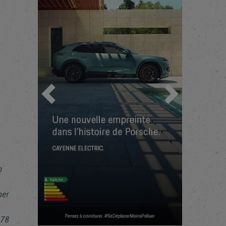
Précédent
Suivant
n
ner
 78