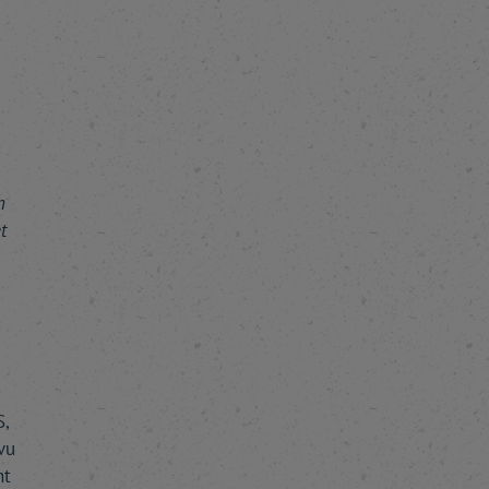
n
t
S,
vu
nt