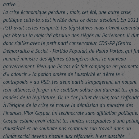
active.
La crise économique perdure ; mais, cet été, une autre crise,
politique celle-là, s'est invitée dans ce décor désolant. En 2011,
PSD avait certes remporté les législatives mais n'avait cependa
pas obtenu la majorité absolue des sièges au Parlement. Il dut
donc s'allier avec le petit parti conservateur CDS-PP (Centro
Democratico e Social - Partido Popular) de Paulo Portas, qui fu
nommé ministre des Affaires étrangères dans le nouveau
gouvernement. Bien que Portas eût fait campagne en prometta
d'« adoucir » la potion amère de l'austérité et d'être le «
contrepoids » du PSD, les deux partis s'engagèrent, en nouant
leur alliance, à forger une coalition solide qui durerait les quat
années de la législature. Or, le 1er juillet dernier, tout s'effondr
À l'origine de la crise se trouve la démission du ministre des
Finances, Vitor Gaspar, un technocrate sans affiliation politique.
Gaspar estime avoir atteint les limites acceptables d'une politi
d'austérité et ne souhaite pas continuer son travail dans un
climat social devenu hostile aux réformes. Il est aussitôt