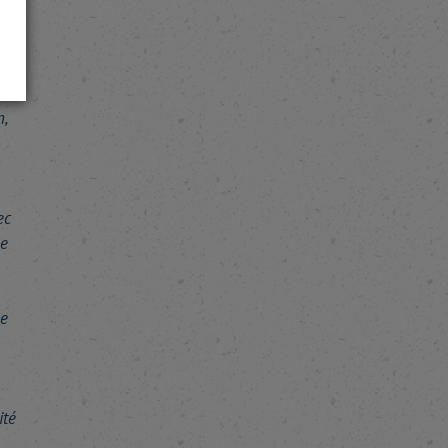
 à
,
ec
De
he
ité