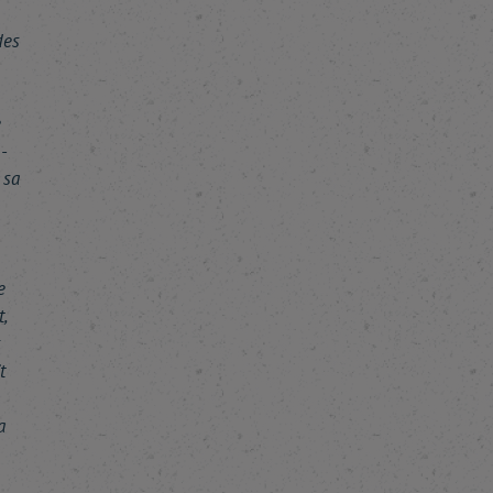
des
e
-
 sa
e
,
s
t
a