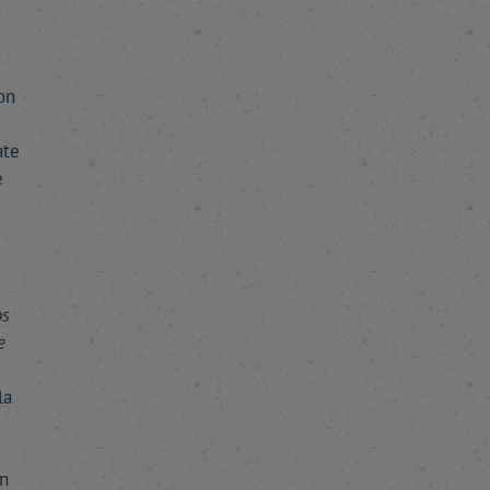
on
ate
e
os
e
la
n