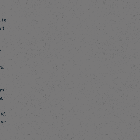
 le
nt
t
nt
re
e.
 M.
que