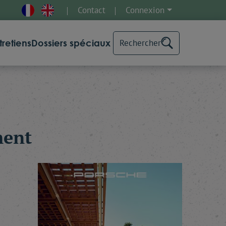
Contact
Connexion
tretiens
Dossiers spéciaux
Rechercher
ment