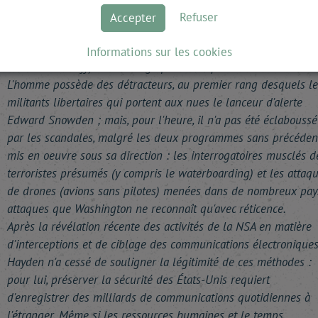
frontières des États-Unis.
Refuser
Accepter
Le général Hayden conseille aujourd'hui les clients du Chertoff
Group (fondé par l'ancien secrétaire à la Sécurité intérieure
Informations sur les cookies
Michael Chertoff) sur un large panel de questions sécuritaires.
L'homme possède des détracteurs, au premier rang desquels le
militants libertaires qui portent aux nues le lanceur d'alerte
Edward Snowden ; mais, pour l'heure, il n'a pas été éclaboussé
par les scandales, malgré les deux programmes sans précéden
mis en oeuvre sous sa direction : les interrogatoires musclés d
terroristes présumés (y compris le waterboarding) et les attaq
de drones (avions sans pilotes) menées dans de nombreux pay
attaques que Washington ne reconnaît qu'avec réticence.
Après la révélation récente des activités de la NSA en matière
d'interceptions et de ciblage des communications électroniques
Hayden n'a cessé de souligner la légitimité de ces méthodes :
pour lui, préserver la sécurité des États-Unis requiert
d'enregistrer des milliards de communications quotidiennes à
l'étranger. Même si les ressources humaines et le temps