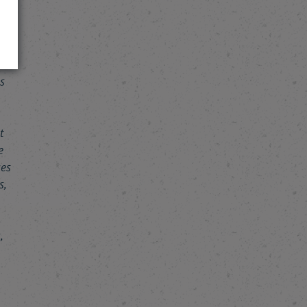
s
t
e
ues
s,
,