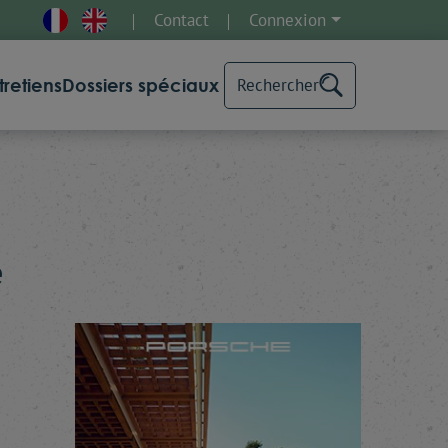
Contact
Connexion
tretiens
Dossiers spéciaux
Rechercher
e