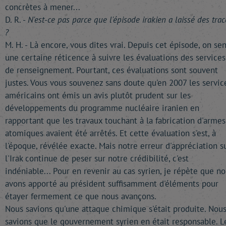
concrètes à mener...
D. R. -
N'est-ce pas parce que l'épisode irakien a laissé des trac
?
M. H. - Là encore, vous dites vrai. Depuis cet épisode, on sen
une certaine réticence à suivre les évaluations des services
de renseignement. Pourtant, ces évaluations sont souvent
justes. Vous vous souvenez sans doute qu'en 2007 les servic
américains ont émis un avis plutôt prudent sur les
développements du programme nucléaire iranien en
rapportant que les travaux touchant à la fabrication d'armes
atomiques avaient été arrêtés. Et cette évaluation s'est, à
l'époque, révélée exacte. Mais notre erreur d'appréciation s
l'Irak continue de peser sur notre crédibilité, c'est
indéniable... Pour en revenir au cas syrien, je répète que n
avons apporté au président suffisamment d'éléments pour
étayer fermement ce que nous avançons.
Nous savions qu'une attaque chimique s'était produite. Nou
savions que le gouvernement syrien en était responsable. L