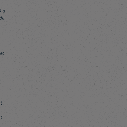
9 à
 de
es
t
t