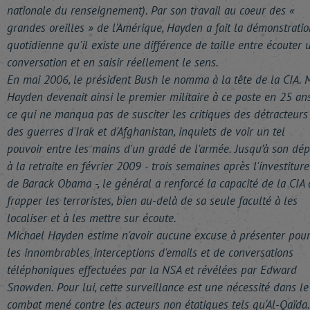
nationale du renseignement). Par son travail au coeur des «
grandes oreilles » de l'Amérique, Hayden a fait la démonstratio
quotidienne qu'il existe une différence de taille entre écouter 
conversation et en saisir réellement le sens.
En mai 2006, le président Bush le nomma à la tête de la CIA. 
Hayden devenait ainsi le premier militaire à ce poste en 25 ans
ce qui ne manqua pas de susciter les critiques des détracteurs
des guerres d'Irak et d'Afghanistan, inquiets de voir un tel
pouvoir entre les mains d'un gradé de l'armée. Jusqu'à son dép
à la retraite en février 2009 - trois semaines après l'investiture
de Barack Obama -, le général a renforcé la capacité de la CIA 
frapper les terroristes, bien au-delà de sa seule faculté à les
localiser et à les mettre sur écoute.
Michael Hayden estime n'avoir aucune excuse à présenter pou
les innombrables interceptions d'emails et de conversations
téléphoniques effectuées par la NSA et révélées par Edward
Snowden. Pour lui, cette surveillance est une nécessité dans le
combat mené contre les acteurs non étatiques tels qu'Al-Qaïda.