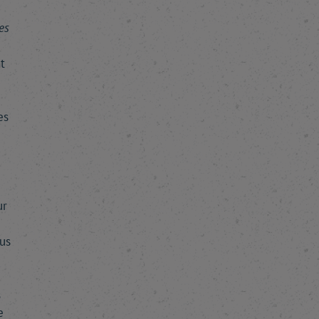
es
t
es
ur
ous
s
e