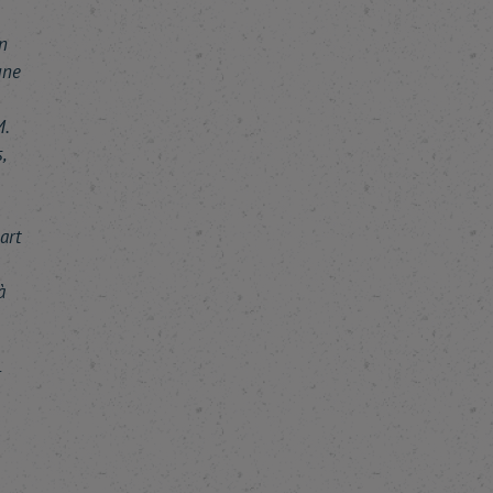
n
une
M.
,
art
à
r