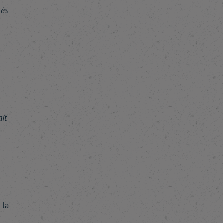
tés
s
it
 la