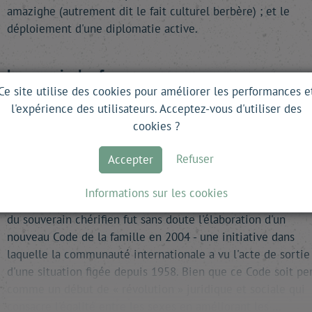
amazighe (autrement dit le fait culturel berbère) ; et le
déploiement d'une diplomatie active.
Les acquis des femmes
Ce site utilise des cookies pour améliorer les performances e
l'expérience des utilisateurs. Acceptez-vous d'utiliser des
Au Maroc, le combat des femmes pour la dignité et l'égalité
cookies ?
des droits ne date pas des années 2000. Les avancées
obtenues sont le résultat d'un long chemin parsemé
Refuser
Accepter
d'embûches : poids de la tradition dans la société et ancien
statut juridique rétrograde de la femme.
Informations sur les cookies
Afin de dépasser ces blocages, la démarche la plus audacie
du souverain chérifien fut sans doute l'élaboration d'un
nouveau Code de la famille en 2004 - une initiative dans
laquelle la communauté internationale a vu l'acte de sortie
d'une situation figée depuis 1958. Bien que ce Code soit pe
comme un début de « révolution » juridique et sociale qui
consacre l'égalité entre les sexes en améliorant les …