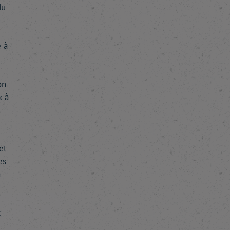
du
e
 à
on
« à
et
es
a
;