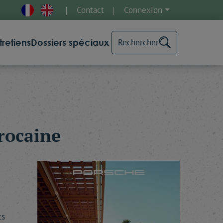
Contact
Connexion
tretiens
Dossiers spéciaux
Rechercher
arocaine
ts