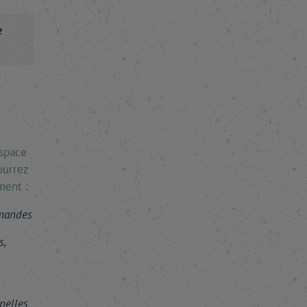
e
espace
ourrez
ment :
mmandes
s,
nelles