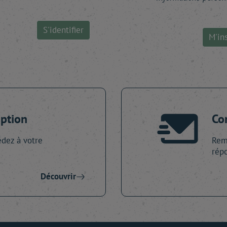
S'identifier
M'ins
iption
Co
dez à votre
Remp
répo
Découvrir