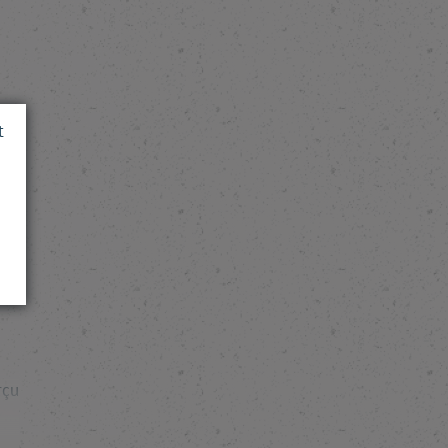
t
use
rçu