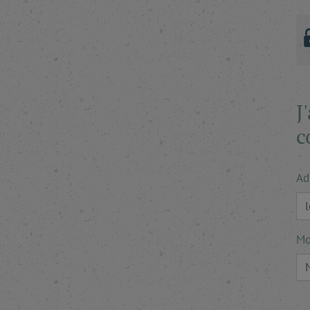
J
c
Ad
Mo