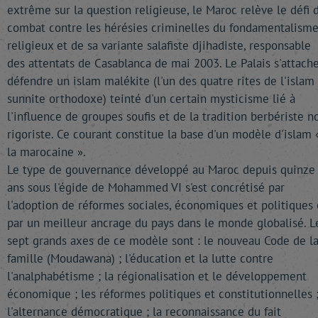
extrême sur la question religieuse, le Maroc relève le défi 
combat contre les hérésies criminelles du fondamentalism
religieux et de sa variante salafiste djihadiste, responsable
des attentats de Casablanca de mai 2003. Le Palais s'attache
défendre un islam malékite (l'un des quatre rites de l'islam
sunnite orthodoxe) teinté d'un certain mysticisme lié à
l'influence de groupes soufis et de la tradition berbériste n
rigoriste. Ce courant constitue la base d'un modèle d'islam 
la marocaine ».
Le type de gouvernance développé au Maroc depuis quinze
ans sous l'égide de Mohammed VI s'est concrétisé par
l'adoption de réformes sociales, économiques et politiques 
par un meilleur ancrage du pays dans le monde globalisé. L
sept grands axes de ce modèle sont : le nouveau Code de l
famille (Moudawana) ; l'éducation et la lutte contre
l'analphabétisme ; la régionalisation et le développement
économique ; les réformes politiques et constitutionnelles 
l'alternance démocratique ; la reconnaissance du fait