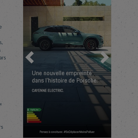
e
s,
s
ars
Précédent
Suivant
-
«
rs