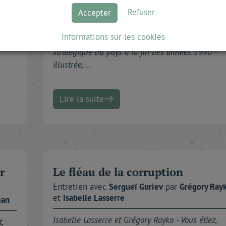
Syrie, Ukraine, Jeux olympiques d'hiver de Sotchi,
Refuser
Accepter
présidence du G20 puis du G8 : la Russie se trou
ces derniers mois, au coeur de l'actualité
Informations sur les cookies
là ?
internationale. Contrastant avec l'impuissance
stratégique du pays à la fin des années 1990 -
illustrée, …
Lire la suite
r
Le fléau de la corruption
Entretien avec
Sergueï
Guriev
par
Grégory
Ray
et
Isabelle
Lasserre
man
Isabelle Lasserre et Grégory Rayko -
Vous étiez,
,