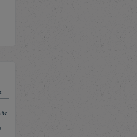
z
uite
e
 …