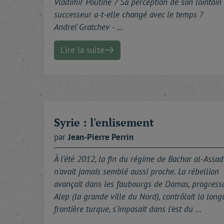
Vladimir Poutine ? Sa perception de son lointain
successeur a-t-elle changé avec le temps ?
Andreï Gratchev - …
Lire la suite
Syrie : l'enlisement
par
Jean-Pierre
Perrin
À l'été 2012, la fin du régime de Bachar al-Assad
n'avait jamais semblé aussi proche. La rébellion
avançait dans les faubourgs de Damas, progressa
Alep (la grande ville du Nord), contrôlait la long
frontière turque, s'imposait dans l'est du …