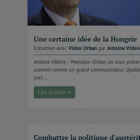
À toutes et à tous : bonne lecture.
Une certaine idée de la Hongrie
Entretien avec
Viktor
Orban
par
Antoine
Vitkin
Antoine Vitkine -
Monsieur Orban, on vous prése
souvent comme un grand communicateur. Quell
part …
Lire la suite
Combattre la politique d'austéri