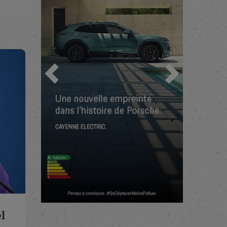
e ».
t pas
où il
les
bles
ats
Précédent
Suivant
gure
er
mixte
oire
l
aincu.