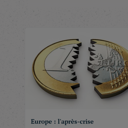
Ce qui est sûr, en tout cas, c'est que ce « sacr
Mais un « homme de l'Année » qui n'a pu s'offrir
eu, eux, le courage de s'opposer à ses pratique
ne tolère aucune contestation sérieuse de sa tou
provocations à l'égard des États-Unis (asile ac
(notamment la Syrie de Bachar el-Assad) ; et ex
trop tentés, selon lui, par l'Union européenne (
Sans oublier que Vladimir Poutine cherche à rec
soviétique. « La pire catastrophe géopolitique du
permettra-t-on d'en douter ?
*
L'autre grande figure dont notre Rédaction tente
et grande désillusion !
Un peu plus de cinq ans après son entrée en fonc
tant de lumineuses espérances n'était, en réali
de Kennedy et de Clinton mais, plutôt, une sort
en prime.
Europe : l'après-crise
En matière domestique, du « shutdown » aux rat