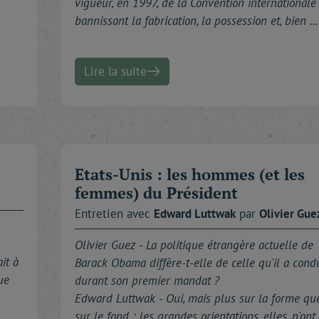
vigueur, en 1997, de la Convention internationale
bannissant la fabrication, la possession et, bien …
Lire la suite
Etats-Unis : les hommes (et les
femmes) du Président
Entretien avec
Edward
Luttwak
par
Olivier
Gue
Olivier Guez -
La politique étrangère actuelle de
it à
Barack Obama diffère-t-elle de celle qu'il a cond
ue
durant son premier mandat ?
Edward Luttwak - Oui, mais plus sur la forme qu
sur le fond : les grandes orientations, elles, n'ont