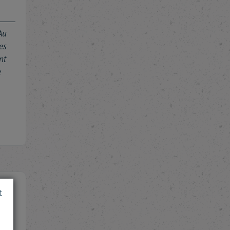
Au
es
nt
e
t