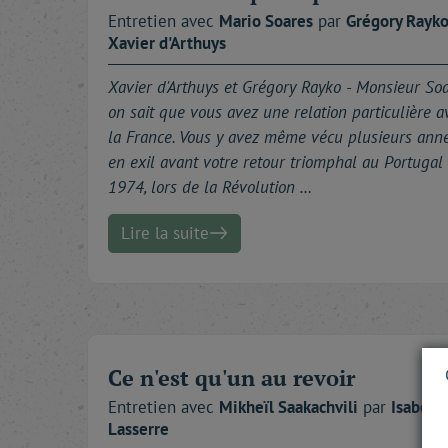
Entretien avec
Mario
Soares
par
Grégory
Rayk
Xavier
d'Arthuys
Xavier d'Arthuys et Grégory Rayko -
Monsieur Soa
on sait que vous avez une relation particulière a
la France. Vous y avez même vécu plusieurs ann
en exil avant votre retour triomphal au Portugal
1974, lors de la Révolution …
Lire la suite
Ce n'est qu'un au revoir
Entretien avec
Mikheïl
Saakachvili
par
Isabelle
Lasserre