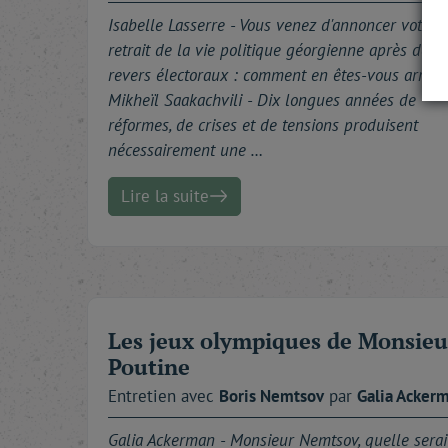
Isabelle Lasserre -
Vous venez d'annoncer votre
retrait de la vie politique géorgienne après deux
revers électoraux : comment en êtes-vous arrivé 
Mikheïl Saakachvili - Dix longues années de
réformes, de crises et de tensions produisent
nécessairement une …
Lire la suite
Les jeux olympiques de Monsieu
Poutine
Entretien avec
Boris
Nemtsov
par
Galia
Acker
Galia Ackerman -
Monsieur Nemtsov, quelle serait