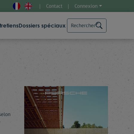
Contact
Connexion
tretiens
Dossiers spéciaux
Rechercher
selon
e