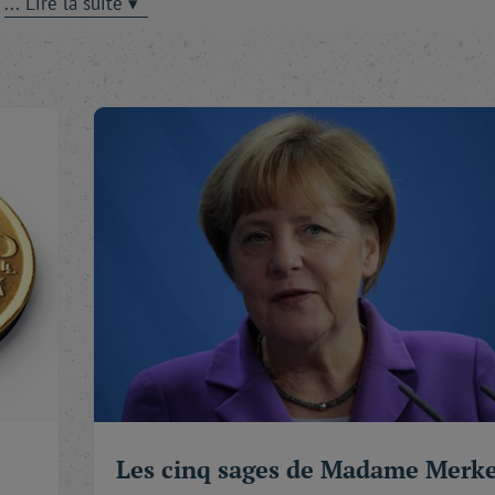
e » contribue à faire du maître du Kremlin « l'homme de l'Anné
 ce titre envié que parce que les dirigeants occidentaux n'on
s interlopes. Des pratiques qui se déploient en Russie même, 
te-puissance ; et sur la scène internationale, où il multiplie 
cordé à Snowden) ; soutient des régimes totalement indéfenda
erce des pressions sonnantes et trébuchantes sur certains Ét
l'Ukraine, par exemple).
onstituer par tous les moyens l'ancienne sphère d'influence
 XXe siècle - a-t-il dit - fut l'effondrement de l'URSS. » Nous
 d'évaluer l'action, ce trimestre, est Barack Obama. Grande fi
tions, on s'aperçoit, en effet, que l'homme qui avait fait lev
té, qu'un fabuleux rhéteur. Non pas, comme on le croyait, un 
e de Jimmy Carter-bis en plus distingué et avec la grâce orat
Les cinq sages de Madame Merke
és de l'Obamacare, l'hôte de la Maison-Blanche n'a pas conv