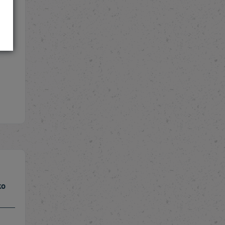
ve,
ko