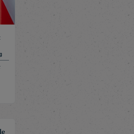
t
g
t
de