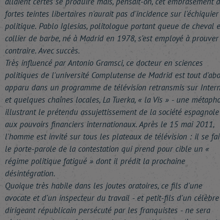
allaient certes se produire mais, pensait-on, cet embrasement 
fortes teintes libertaires n'aurait pas d'incidence sur l'échiquier
politique. Pablo Iglesias, politologue portant queue de cheval e
collier de barbe, né à Madrid en 1978, s'est employé à prouver
contraire. Avec succès.
Très influencé par Antonio Gramsci, ce docteur en sciences
politiques de l'université Complutense de Madrid est tout d'ab
apparu dans un programme de télévision retransmis sur Intern
et quelques chaînes locales, La Tuerka, « la Vis » - une métaph
illustrant le prétendu assujettissement de la société espagnole
aux pouvoirs financiers internationaux. Après le 15 mai 2011,
l'homme est invité sur tous les plateaux de télévision : il se fai
le porte-parole de la contestation qui prend pour cible un «
régime politique fatigué » dont il prédit la prochaine
désintégration.
Quoique très habile dans les joutes oratoires, ce fils d'une
avocate et d'un inspecteur du travail - et petit-fils d'un célèbre
dirigeant républicain persécuté par les franquistes - ne sera