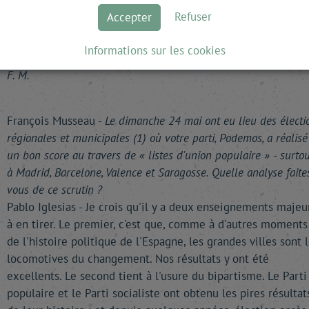
Le parti compte près d'un million de sympathisants sur Facebo
Refuser
Accepter
et, sur Twitter, Pablo Iglesias est plus suivi que le chef du
gouvernement conservateur Mariano Rajoy. Son prochain gran
Informations sur les cookies
test aura lieu lors des législatives, en novembre prochain.
F. M.
François Musseau -
Le dimanche 24 mai ont eu lieu des électi
régionales et municipales (1) où votre parti, Podemos, a réalisé
un bon score au travers de « listes d'union populaire » - surtou
à Madrid, Barcelone, Valence et Saragosse. Quelle analyse faite
vous de ce scrutin ?
Pablo Iglesias - Je crois qu'il y a deux enseignements majeu
à en tirer. Le premier, c'est que, comme à d'autres moments
de l'histoire politique de l'Espagne, les grandes villes sont 
locomotives du changement. Nos résultats y ont été
excellents. Le second tient à l'usure du bipartisme. Le Parti
populaire et le Parti socialiste ont obtenu les pires résultat