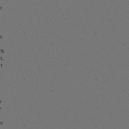
r
s
 %
t,
rt
n
z
es