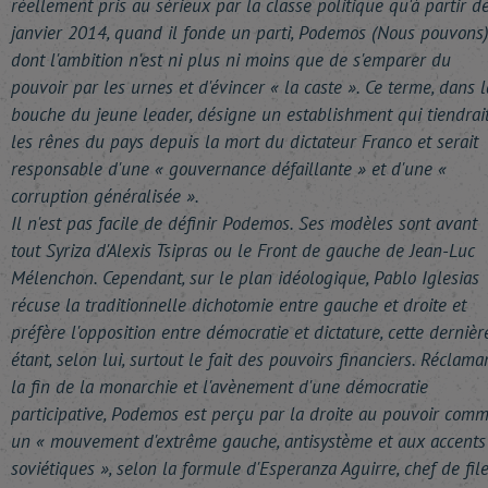
réellement pris au sérieux par la classe politique qu'à partir d
janvier 2014, quand il fonde un parti, Podemos (Nous pouvons)
dont l'ambition n'est ni plus ni moins que de s'emparer du
pouvoir par les urnes et d'évincer « la caste ». Ce terme, dans l
bouche du jeune leader, désigne un establishment qui tiendrai
les rênes du pays depuis la mort du dictateur Franco et serait
responsable d'une « gouvernance défaillante » et d'une «
corruption généralisée ».
Il n'est pas facile de définir Podemos. Ses modèles sont avant
tout Syriza d'Alexis Tsipras ou le Front de gauche de Jean-Luc
Mélenchon. Cependant, sur le plan idéologique, Pablo Iglesias
récuse la traditionnelle dichotomie entre gauche et droite et
préfère l'opposition entre démocratie et dictature, cette dernièr
étant, selon lui, surtout le fait des pouvoirs financiers. Réclama
la fin de la monarchie et l'avènement d'une démocratie
participative, Podemos est perçu par la droite au pouvoir com
un « mouvement d'extrême gauche, antisystème et aux accents
soviétiques », selon la formule d'Esperanza Aguirre, chef de fil