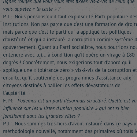
lignes rouges que vous vous êtes fixées vis-à-vis de ceux que
vous appelez « la caste » ?
P. I. - Nous pensons qu'il faut expulser le Parti populaire de
institutions. Non pas parce que c'est une formation de droit
mais parce que c'est le parti qui a appliqué les politiques
d'austérité et qui a instauré la corruption comme système 
gouvernement. Quant au Parti socialiste, nous pourrions no
entendre avec lui... à condition qu'il opère un virage à 180
degrés ! Concrètement, nous exigerions tout d'abord qu'il
applique une « tolérance zéro » vis-à-vis de la corruption et
ensuite, qu'il soutienne des programmes d'assistance aux
citoyens destinés à pallier les effets dévastateurs de
l'austérité.
F. M. -
Podemos est un parti désormais structuré. Quelle est vo
influence sur les « listes d'union populaire » qui ont si bien
fonctionné dans les grandes villes ?
P. I. - Nous sommes très fiers d'avoir instauré dans ce pays 
méthodologie nouvelle, notamment des primaires où tous l