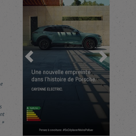
Précédent
Suivant
ne
s
nt
s »