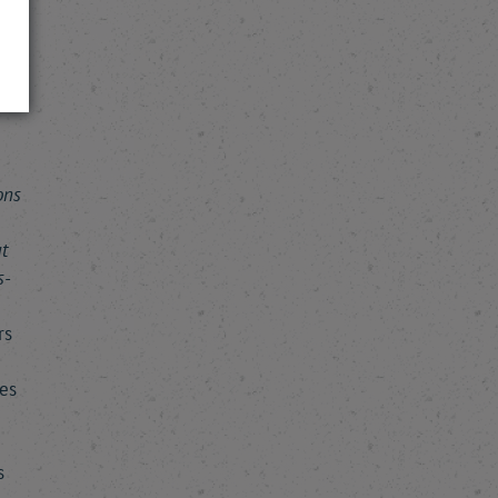
ok
d
ons
t
s-
rs
les
s