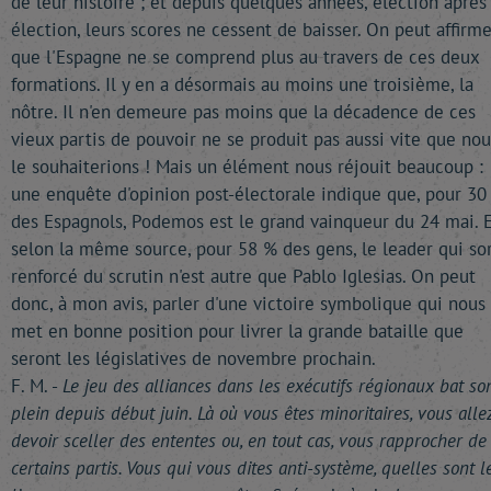
de leur histoire ; et depuis quelques années, élection après
élection, leurs scores ne cessent de baisser. On peut affirme
que l'Espagne ne se comprend plus au travers de ces deux
formations. Il y en a désormais au moins une troisième, la
nôtre. Il n'en demeure pas moins que la décadence de ces
vieux partis de pouvoir ne se produit pas aussi vite que nou
le souhaiterions ! Mais un élément nous réjouit beaucoup :
une enquête d'opinion post-électorale indique que, pour 30
des Espagnols, Podemos est le grand vainqueur du 24 mai. E
selon la même source, pour 58 % des gens, le leader qui so
renforcé du scrutin n'est autre que Pablo Iglesias. On peut
donc, à mon avis, parler d'une victoire symbolique qui nous
met en bonne position pour livrer la grande bataille que
seront les législatives de novembre prochain.
F. M. -
Le jeu des alliances dans les exécutifs régionaux bat so
plein depuis début juin. Là où vous êtes minoritaires, vous alle
devoir sceller des ententes ou, en tout cas, vous rapprocher de
certains partis. Vous qui vous dites anti-système, quelles sont l