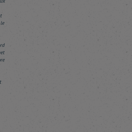
aux
t
 le
ord
et
ore
t