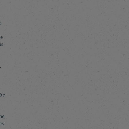
s
e
de
us
,
tre
une
es