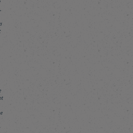
e
,
a
t
e
nt
me
e