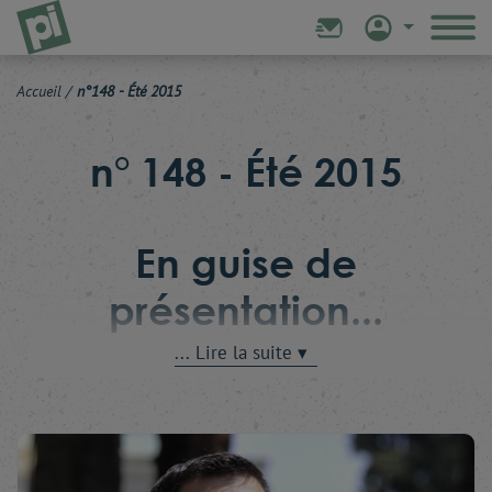
Accueil
/
n°148 - Été 2015
n° 148 - Été 2015
En guise de
présentation...
On anticipe mieux les réactions des États lorsque l'on
a l'occasion de discuter librement avec ceux qui les
gouvernent. Tout spécialement si cette conversation
se déroule dans un cadre informel et sans
chronomètre. On perçoit bien, à ce prix, qui est
l'homme derrière la fonction, quels ressorts le