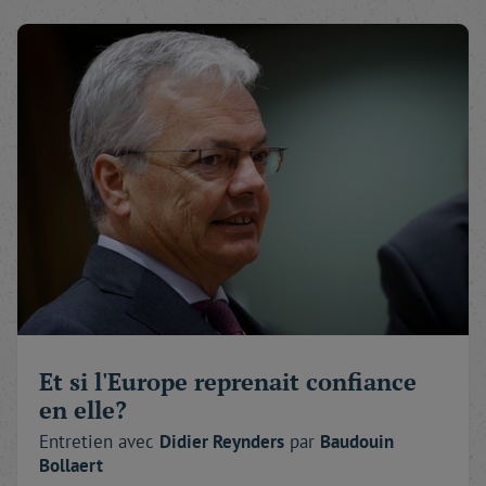
Autant de questions qui appellent, à l'évidence, des
réponses courageuses.
Mon ami Alexandre de Marenches me disait souvent :
« Ceux qui n'ont pas de courage ne savent pas ce
qu'ils perdent. » Désormais, on le sait.
À toutes et à tous : bonne lecture.
Et si l'Europe reprenait confiance
en elle?
Entretien avec
Didier
Reynders
par
Baudouin
Bollaert