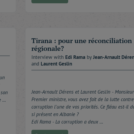
Tirana : pour une réconciliation
régionale?
Interview with
Edi
Rama
by
Jean-Arnault
Dére
and
Laurent
Geslin
'un
s
Jean-Arnault Dérens et Laurent Geslin -
Monsieur
 son
Premier ministre, vous avez fait de la lutte contre
e …
corruption l'une de vos priorités. Ce fléau est-il d
si présent en Albanie ?
Edi Rama - La corruption a deux …