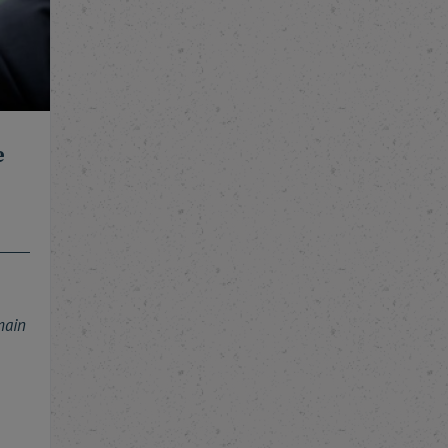
e
main