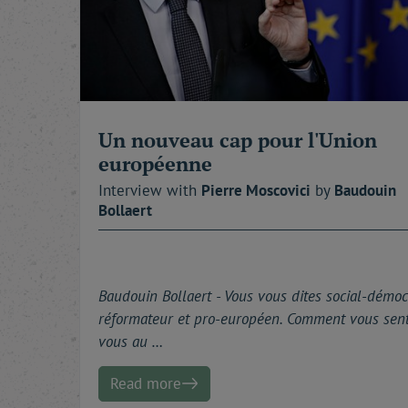
Mon ami Alexandre de Marenches me disait souve
perdent. » Désormais, on le sait.
À toutes et à tous : bonne lecture.
Un nouveau cap pour l'Union
européenne
Interview with
Pierre
Moscovici
by
Baudouin
Bollaert
Baudouin Bollaert -
Vous vous dites social-démoc
réformateur et pro-européen. Comment vous sen
vous au …
Read more