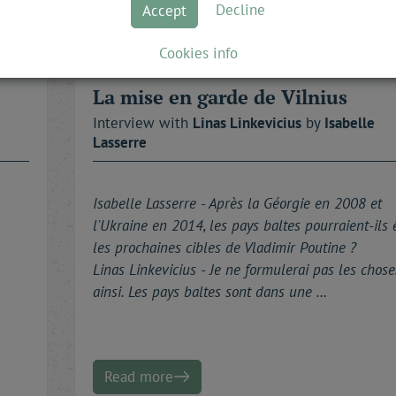
Decline
Accept
Cookies info
La mise en garde de Vilnius
Interview with
Linas
Linkevicius
by
Isabelle
Lasserre
Isabelle Lasserre -
Après la Géorgie en 2008 et
l'Ukraine en 2014, les pays baltes pourraient-ils 
les prochaines cibles de Vladimir Poutine ?
Linas Linkevicius - Je ne formulerai pas les chose
ainsi. Les pays baltes sont dans une …
Read more