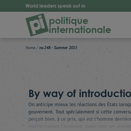
World leaders speak out in
politique
internationale
Home
/
no.148 - Summer 2015
By way of introductio
On anticipe mieux les réactions des États lorsqu
gouvernent. Tout spécialement si cette convers
perçoit bien, à ce prix, qui est l'homme derrièr
intellectuelles l'inspirent, quels sont ses projet