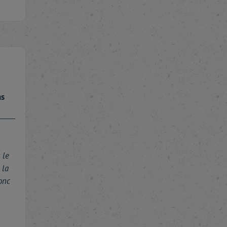
ns
 le
 la
onc