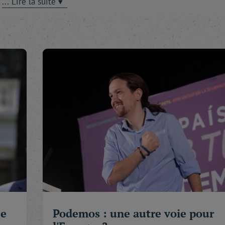
offert l'occasion d'une telle observation en consacrant une bo
avec notre Revue. À Athènes. Au coeur de la crise que l'on sai
t volontaire, a évoqué son parcours, les influences qu'il a
 dont il se sent proche, le sens profond de son combat et, cela
 Europe.
oit l'issue des turbulences actuelles, Alexis Tsipras incarne d'
Vieux Continent. Ne serait-ce qu'à ce titre, il faut l'écouter a
re de Syriza révèle une autre attente, un autre souhait des so
politiques traditionnels d'une part de leur toute-puissance et 
nt prises en leur nom.
les en Espagne. Des élections qui ont vu les nouveaux partis
les formations anciennes à de nombreuses concessions et joue
eux. Entendez : en attendant des législatives qui, dans quelqu
on le sait, Podemos. Son chef, Pablo Iglesias, nous a réserv
sive.
ce
Podemos : une autre voie pour
 cure d'austérité comme moyen de sortir de la crise, l'UE rési