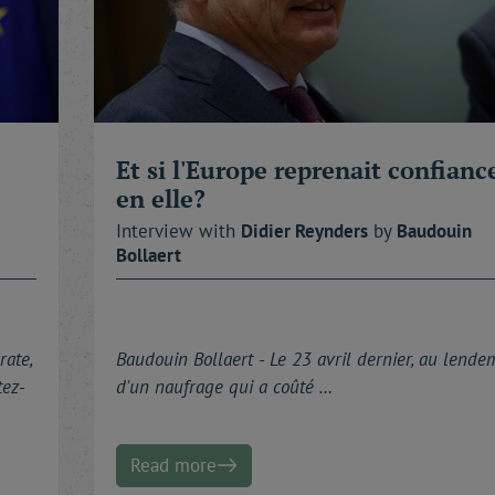
nt : « Ceux qui n'ont pas de courage ne savent pas ce qu'ils
Et si l'Europe reprenait confianc
en elle?
Interview with
Didier
Reynders
by
Baudouin
Bollaert
rate,
Baudouin Bollaert -
Le 23 avril dernier, au lende
tez-
d'un naufrage qui a coûté …
Read more