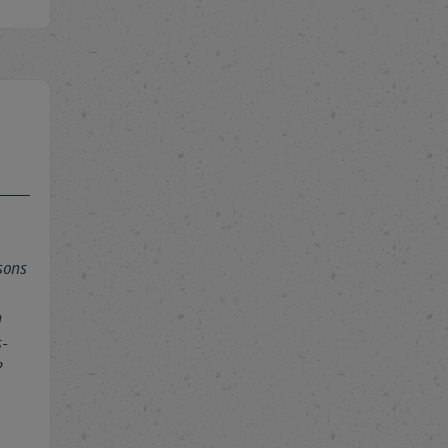
sons
n
s-
?