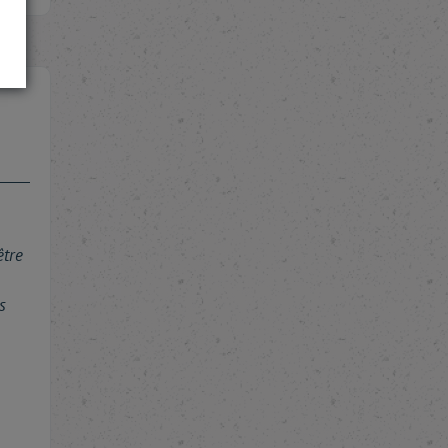
être
s