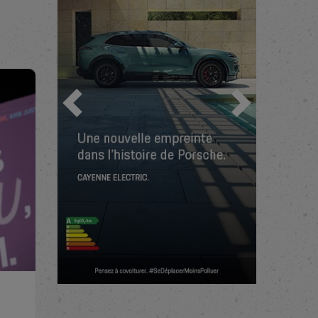
nne
t, le
 va
ores
Previous
Next
vec
ciétés
que
r,
es
é, lui
ste.