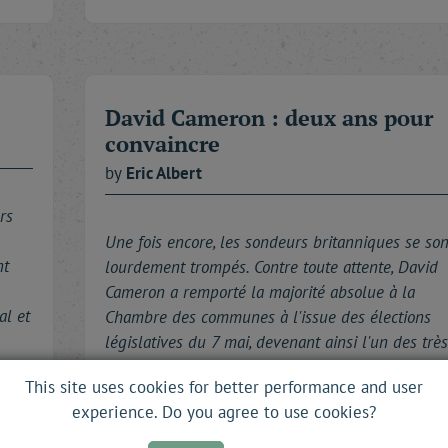
e
David Cameron : deux ans pour
convaincre
by
Eric
Albert
rs
Une fois encore, les sondeurs britanniques se son
nt
lourdement trompés. Contre toute attente, David
Cameron a remporté la majorité absolue à la
al et
Chambre des communes à l'issue des élections
législatives du 7 mai, devenant ainsi l'un des très
rares premiers …
This site uses cookies for better performance and user
experience. Do you agree to use cookies?
Read more