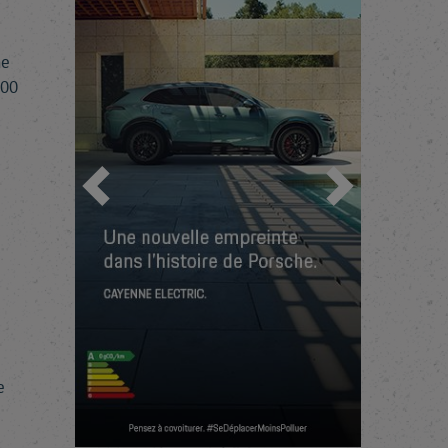
ne
700
Previous
Next
e