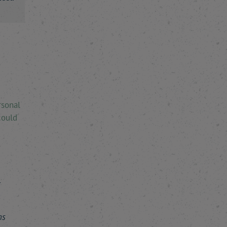
rsonal
could
r
ns