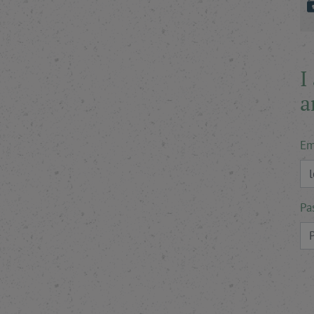
I
a
Em
Pa