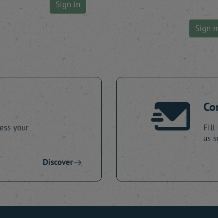
Sign in
Sign 
Co
ess your
Fill
as s
Discover