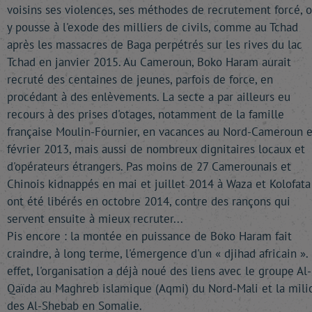
voisins ses violences, ses méthodes de recrutement forcé, 
y pousse à l'exode des milliers de civils, comme au Tchad
après les massacres de Baga perpétrés sur les rives du lac
Tchad en janvier 2015. Au Cameroun, Boko Haram aurait
recruté des centaines de jeunes, parfois de force, en
procédant à des enlèvements. La secte a par ailleurs eu
recours à des prises d'otages, notamment de la famille
française Moulin-Fournier, en vacances au Nord-Cameroun 
février 2013, mais aussi de nombreux dignitaires locaux et
d'opérateurs étrangers. Pas moins de 27 Camerounais et
Chinois kidnappés en mai et juillet 2014 à Waza et Kolofata
ont été libérés en octobre 2014, contre des rançons qui
servent ensuite à mieux recruter...
Pis encore : la montée en puissance de Boko Haram fait
craindre, à long terme, l'émergence d'un « djihad africain ».
effet, l'organisation a déjà noué des liens avec le groupe Al-
Qaïda au Maghreb islamique (Aqmi) du Nord-Mali et la mili
des Al-Shebab en Somalie.