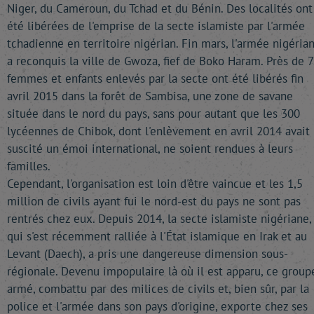
Niger, du Cameroun, du Tchad et du Bénin. Des localités ont
été libérées de l'emprise de la secte islamiste par l'armée
tchadienne en territoire nigérian. Fin mars, l'armée nigéria
a reconquis la ville de Gwoza, fief de Boko Haram. Près de 
femmes et enfants enlevés par la secte ont été libérés fin
avril 2015 dans la forêt de Sambisa, une zone de savane
située dans le nord du pays, sans pour autant que les 300
lycéennes de Chibok, dont l'enlèvement en avril 2014 avait
suscité un émoi international, ne soient rendues à leurs
familles.
Cependant, l'organisation est loin d'être vaincue et les 1,5
million de civils ayant fui le nord-est du pays ne sont pas
rentrés chez eux. Depuis 2014, la secte islamiste nigériane,
qui s'est récemment ralliée à l'État islamique en Irak et au
Levant (Daech), a pris une dangereuse dimension sous-
régionale. Devenu impopulaire là où il est apparu, ce group
armé, combattu par des milices de civils et, bien sûr, par la
police et l'armée dans son pays d'origine, exporte chez ses