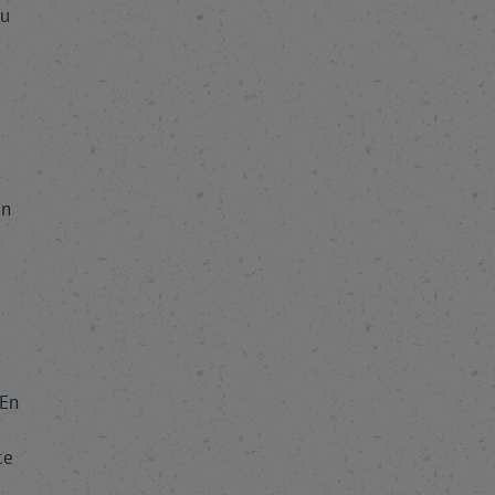
ou
en
 En
ce