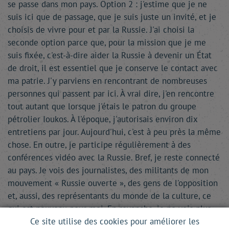
se passe dans mon pays. Option 2 : j'estime que je ne
suis ici que de passage, que je suis juste un invité, et je
choisis de vivre pour et par la Russie. J'ai choisi la
seconde option parce que, pour la mission que je me
suis fixée, c'est-à-dire aider la Russie à devenir un État
de droit, il est essentiel que je conserve le contact avec
ma patrie. J'y parviens en rencontrant de nombreuses
personnes qui passent par ici. À vrai dire, j'en rencontre
tout autant que lorsque j'étais le patron du groupe
pétrolier Ioukos. À l'époque, j'autorisais environ dix
entretiens par jour. Aujourd'hui, c'est à peu près la même
chose. En outre, je participe régulièrement à des
conférences vidéo avec la Russie. Bref, je reste connecté
au pays. Je vois des journalistes, des militants de mon
mouvement « Russie ouverte », des gens de l'opposition
et, aussi, des représentants du monde de la culture, ce
qui est nouveau pour moi. En revanche, je ne vois plus
d'ingénieurs ou de collègues entrepreneurs comme par
Ce site utilise des cookies pour améliorer les