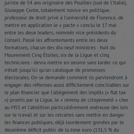
juriste de 54 ans originaire des Pouilles (sud de l'Italie),
Giuseppe Conte, totalement novice en politique,
professeur de droit privé à l'université de Florence, de
mettre en application le « pacte » conclu le 17 mai
entre les deux leaders, nommés vice-présidents du
Conseil. Passé les affrontements entre les deux
formations, chacun des dix-neuf ministres - huit du
Mouvement Cinq Étoiles, six de la Ligue et cinq
techniciens - devra mettre en oeuvre sans tarder ce qui
n'était jusqu'ici qu'un catalogue de promesses
électorales. On se demande comment ils parviendront à
engager des réformes aussi difficilement conciliables sur
le plan financier que l'allégement des impôts (« flat tax
») promis par la Ligue, le « revenu de citoyenneté » cher
au M5S et l'abolition particulièrement onéreuse des lois
sur le travail et sur les retraites sans mettre en danger
les finances publiques, déjà lourdement grevées par le
deuxième déficit public de la zone euro (131,5 % du