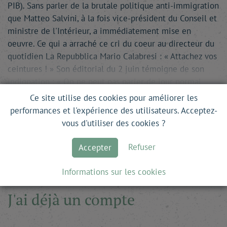
PIB). Sans parler de la brutale politique anti-immigration
que Matteo Salvini, à la fois vice-président du Conseil et
ministre de l'Intérieur, a immédiatement mise en
oeuvre. Ce qui a arraché ce cri du coeur au directeur du
quotidien La Repubblica Mario Calabresi : « Attachez vos
ceintures ! » Son éditorial du 2 juin témoigne de son
indignation : « On ne peut pas parler de jour normal
quand …
Ce site utilise des cookies pour améliorer les
performances et l'expérience des utilisateurs. Acceptez-
Ce site est en accès libre. Pour lire la suite, il
vous d'utiliser des cookies ?
vous suffit de vous inscrire.
Refuser
Accepter
Informations sur les cookies
J'ai déjà un compte