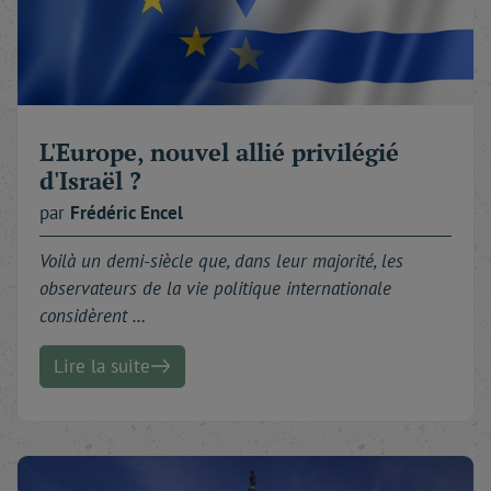
Voilà. Notre voyage trimestriel nous appelle. Deux
vers nous reviennent en mémoire :
« Croire tout découvert est une erreur profonde,
C'est prendre l'horizon pour les bornes du monde. »
À toutes et à tous : bonne lecture.
Brigitte Adès et Patrick Wajsman
L'Europe, nouvel allié privilégié
d'Israël ?
par
Frédéric
Encel
Voilà un demi-siècle que, dans leur majorité, les
observateurs de la vie politique internationale
considèrent …
Lire la suite