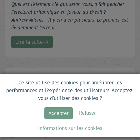
Quel est l'élément clé qui, selon vous, a fait pencher
l'électorat britannique en faveur du Brexit ?
Andrew Adonis - Il y en a eu plusieurs. Le premier est
évidemment l'erreur …
Lire la suite
L'Irlande et le Brexit
Ce site utilise des cookies pour améliorer les
par
Christophe
Gillissen
performances et l'expérience des utilisateurs. Acceptez-
vous d'utiliser des cookies ?
Le Brexit ne fera que peu de gagnants : si les
pêcheurs britanniques et la ville d'Amsterdam (qui
Refuser
Accepter
récupère l'Agence européenne du médicament aux
dépens de Londres) peuvent espérer des retombées
Informations sur les cookies
positives, la plupart des autres villes et secteurs