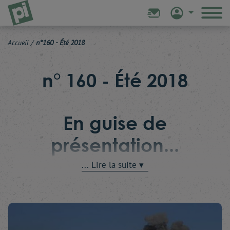
Accueil
/
n°160 - Été 2018
n° 160 - Été 2018
En guise de
présentation...
Ce Numéro d'été s'ouvre sur un stimulant entretien
avec Jean-Yves Le Drian. Un entretien dans lequel
notre ministre des Affaires étrangères précise ou
révèle ce que sont les vrais objectifs de la France au
Moyen-Orient. Nous nous réjouissons que l'hôte du
Quai d'Orsay ait choisi Politique Internationale pour y