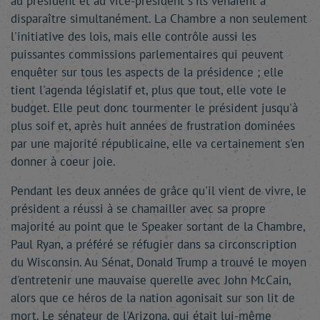
au président et au vice-président s'ils venaient à
disparaître simultanément. La Chambre a non seulement
l'initiative des lois, mais elle contrôle aussi les
puissantes commissions parlementaires qui peuvent
enquêter sur tous les aspects de la présidence ; elle
tient l'agenda législatif et, plus que tout, elle vote le
budget. Elle peut donc tourmenter le président jusqu'à
plus soif et, après huit années de frustration dominées
par une majorité républicaine, elle va certainement s'en
donner à coeur joie.
Pendant les deux années de grâce qu'il vient de vivre, le
président a réussi à se chamailler avec sa propre
majorité au point que le Speaker sortant de la Chambre,
Paul Ryan, a préféré se réfugier dans sa circonscription
du Wisconsin. Au Sénat, Donald Trump a trouvé le moyen
d'entretenir une mauvaise querelle avec John McCain,
alors que ce héros de la nation agonisait sur son lit de
mort. Le sénateur de l'Arizona, qui était lui-même