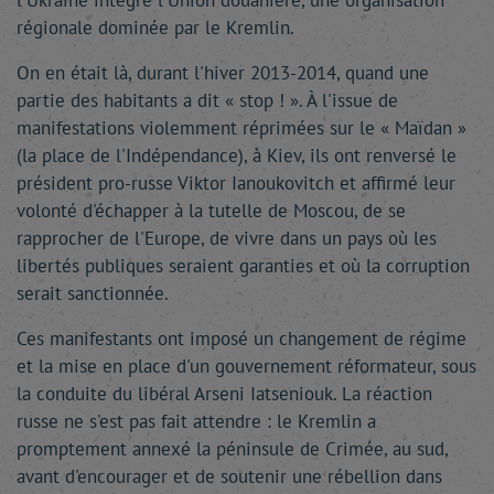
l'Ukraine intègre l'Union douanière, une organisation
régionale dominée par le Kremlin.
On en était là, durant l'hiver 2013-2014, quand une
partie des habitants a dit « stop ! ». À l'issue de
manifestations violemment réprimées sur le « Maïdan »
(la place de l'Indépendance), à Kiev, ils ont renversé le
président pro-russe Viktor Ianoukovitch et affirmé leur
volonté d'échapper à la tutelle de Moscou, de se
rapprocher de l'Europe, de vivre dans un pays où les
libertés publiques seraient garanties et où la corruption
serait sanctionnée.
Ces manifestants ont imposé un changement de régime
et la mise en place d'un gouvernement réformateur, sous
la conduite du libéral Arseni Iatseniouk. La réaction
russe ne s'est pas fait attendre : le Kremlin a
promptement annexé la péninsule de Crimée, au sud,
avant d'encourager et de soutenir une rébellion dans