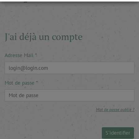
J'ai déjà un compte
Adresse Mail
Mot de passe
Mot de passe oublié ?
S'identifier