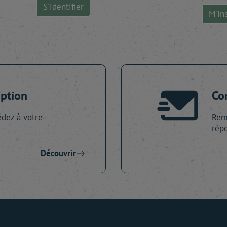
S'identifier
M'ins
iption
Co
dez à votre
Remp
répo
Découvrir