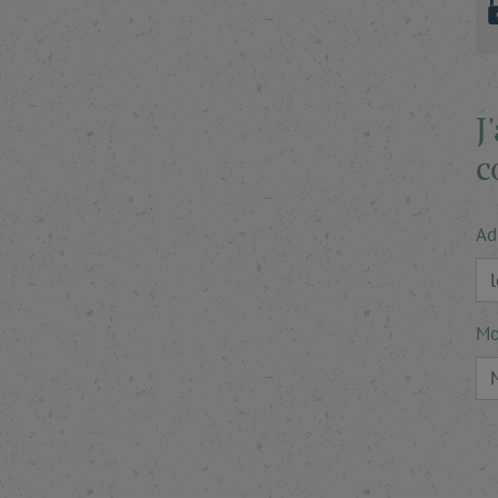
J
c
Ad
Mo