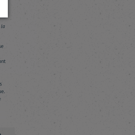
 la
se
ont
s
ue.
e
e