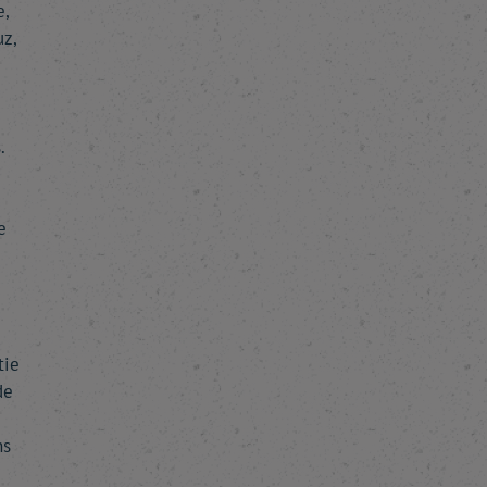
e,
z,
.
e
tie
de
ns