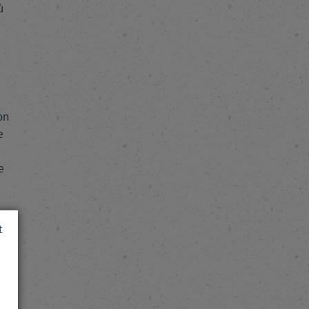
ù
on
e
e
re
t
t
.