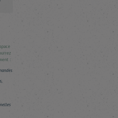
espace
ourrez
ment :
mmandes
s,
nelles