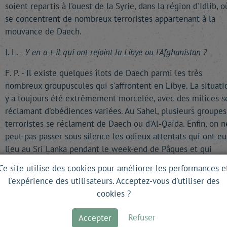
soient repartis à l'ouest de la Syrie, dans la région d'Idlib, o
se concentrent de nombreux terroristes appartenant à la
mouvance de Daech.
I. L. -
Y en a-t-il qui ont rejoint la Libye ou l'Afghanistan ?
F. P. - Il existe quelques îlots de Daech parmi les très
nombreux groupuscules qui s'affrontent en Libye. La situati
y a toujours été extrêmement morcelée, avec des milices s
réclamant d'obédiences variées. Au Sahel, plusieurs groupes
terroristes se réclament de Daech ou d'Al-Qaïda. Enfin, on n
peut pas passer sous silence les odieux attentats qui ont eu
lieu au Sri Lanka pendant le week-end de Pâques et qui
montrent qu'au-delà de la présence physique sur un territoi
Ce site utilise des cookies pour améliorer les performances e
Daech a conservé un pouvoir de nuisance important, y
l'expérience des utilisateurs. Acceptez-vous d'utiliser des
compris très loin de ses bases, en mobilisant ou en inspiran
cookies ?
des cellules dormantes installées ici et là depuis longtemps
Ce qui prouve - on ne le répétera jamais assez - que si le
Refuser
Accepter
califat territorial est tombé, la capacité d'action de Daech