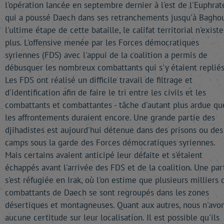
l'opération lancée en septembre dernier à l'est de l'Euphrat
qui a poussé Daech dans ses retranchements jusqu'à Baghou
l'ultime étape de cette bataille, le califat territorial n'existe
plus. L'offensive menée par les Forces démocratiques
syriennes (FDS) avec l'appui de la coalition a permis de
débusquer les nombreux combattants qui s'y étaient repliés
Les FDS ont réalisé un difficile travail de filtrage et
d'identification afin de faire le tri entre les civils et les
combattants et combattantes - tâche d'autant plus ardue qu
les affrontements duraient encore. Une grande partie des
djihadistes est aujourd'hui détenue dans des prisons ou des
camps sous la garde des Forces démocratiques syriennes.
Mais certains avaient anticipé leur défaite et s'étaient
échappés avant l'arrivée des FDS et de la coalition. Une par
s'est réfugiée en Irak, où l'on estime que plusieurs milliers 
combattants de Daech se sont regroupés dans les zones
désertiques et montagneuses. Quant aux autres, nous n'avo
aucune certitude sur leur localisation. Il est possible qu'ils