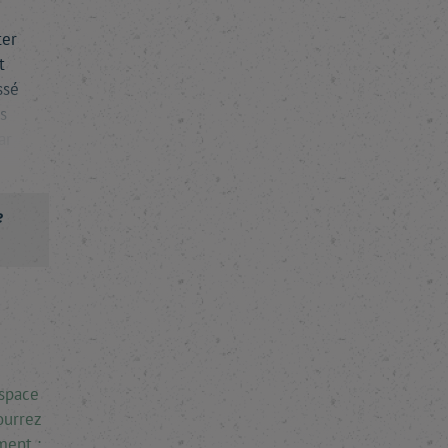
ter
t
ssé
s
ar
e
espace
ourrez
ment :