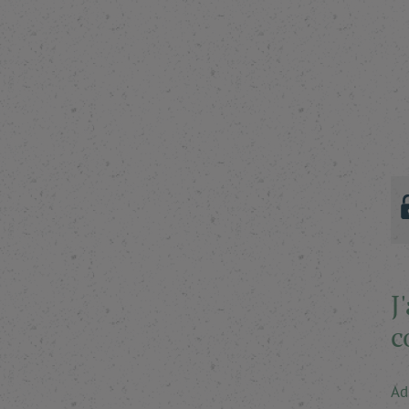
J
c
Ad