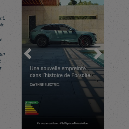
nt,
ir
ue
'un
Précédent
Suivant
t
t