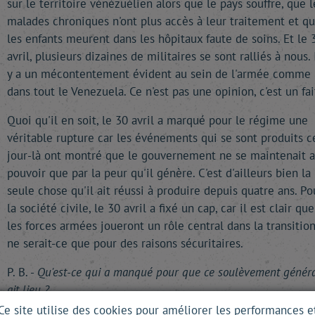
sur le territoire vénézuélien alors que le pays souffre, que l
malades chroniques n'ont plus accès à leur traitement et q
les enfants meurent dans les hôpitaux faute de soins. Et le 
avril, plusieurs dizaines de militaires se sont ralliés à nous. 
y a un mécontentement évident au sein de l'armée comme
dans tout le Venezuela. Ce n'est pas une opinion, c'est un fai
Quoi qu'il en soit, le 30 avril a marqué pour le régime une
véritable rupture car les événements qui se sont produits c
jour-là ont montré que le gouvernement ne se maintenait 
pouvoir que par la peur qu'il génère. C'est d'ailleurs bien la
seule chose qu'il ait réussi à produire depuis quatre ans. Po
la société civile, le 30 avril a fixé un cap, car il est clair que
les forces armées joueront un rôle central dans la transition
ne serait-ce que pour des raisons sécuritaires.
P. B. -
Qu'est-ce qui a manqué pour que ce soulèvement génér
ait lieu ?
Ce site utilise des cookies pour améliorer les performances e