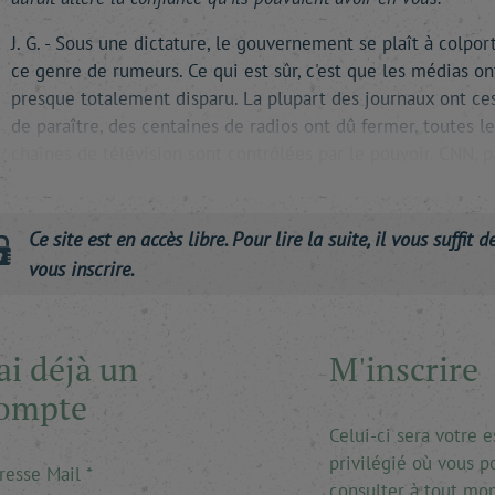
J. G. - Sous une dictature, le gouvernement se plaît à colpor
ce genre de rumeurs. Ce qui est sûr, c'est que les médias on
presque totalement disparu. La plupart des journaux ont ce
de paraître, des centaines de radios ont dû fermer, toutes le
chaînes de télévision sont contrôlées par le pouvoir. CNN, p
…
Ce site est en accès libre. Pour lire la suite, il vous suffit d
vous inscrire.
'ai déjà un
M'inscrire
ompte
Celui-ci sera votre 
privilégié où vous p
resse Mail
consulter à tout mo