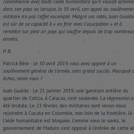
colombienne avec toute l'aide humanitaire qu'il voulait achemi
dans son pays ou lorsque, le 30 avril, son appel au soulèveme
militaire n'a pas l'effet escompté. Malgré ces ratés, Juan Guaido
est sûr de sa capacité à « en finir avec l'usurpation » et à
remettre sur pied un pays qui souffre depuis de trop nombreu
années.
P. B.
Patrick Bèle -
Le 30 avril 2019, vous avez appelé à un
soulèvement général de l'armée, sans grand succès. Pourquoi c
échec, selon vous ?
Juan Guaido - Le 21 janvier 2019, une garnison entière du
quartier de Cotiza, à Caracas, s'est soulevée. La répression a
été brutale. Le 23 février, des militaires sont venus nous
rejoindre à Cucuta en Colombie, non loin de la frontière, là
l'aide humanitaire est bloquée. Comme vous le savez, le
gouvernement de Maduro s'est opposé à l'entrée de cette a