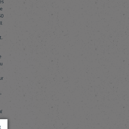
es
ue
30
Il
t.
e
au
ur
,
al
t