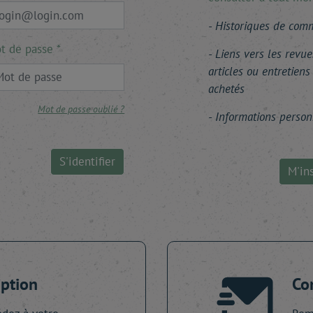
Historiques de co
t de passe
Liens vers les revue
articles ou entretiens
achetés
Mot de passe oublié ?
Informations person
S'identifier
M'ins
iption
Co