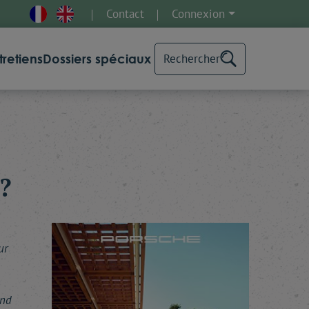
Contact
Connexion
tretiens
Dossiers spéciaux
Rechercher
?
ur
and