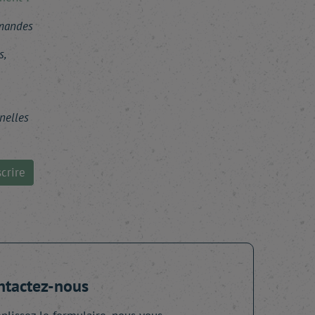
mmandes
s,
nelles
crire
ntactez-nous