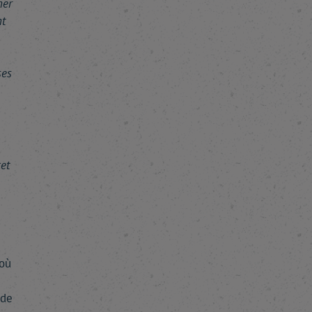
ner
nt
ses
et
 où
ide