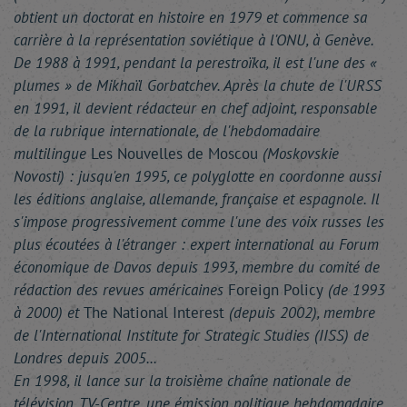
obtient un doctorat en histoire en 1979 et commence sa
carrière à la représentation soviétique à l'ONU, à Genève.
De 1988 à 1991, pendant la perestroïka, il est l'une des «
plumes » de Mikhaïl Gorbatchev. Après la chute de l'URSS
en 1991, il devient rédacteur en chef adjoint, responsable
de la rubrique internationale, de l'hebdomadaire
multilingue
Les Nouvelles de Moscou
(Moskovskie
Novosti) : jusqu'en 1995, ce polyglotte en coordonne aussi
les éditions anglaise, allemande, française et espagnole. Il
s'impose progressivement comme l'une des voix russes les
plus écoutées à l'étranger : expert international au Forum
économique de Davos depuis 1993, membre du comité de
rédaction des revues américaines
Foreign Policy
(de 1993
à 2000) et
The National Interest
(depuis 2002), membre
de l'International Institute for Strategic Studies (IISS) de
Londres depuis 2005...
En 1998, il lance sur la troisième chaîne nationale de
télévision, TV-Centre, une émission politique hebdomadaire,