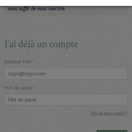
vous suffit de vous inscrire.
J'ai déjà un compte
Adresse Mail
Mot de passe
Mot de passe oublié ?