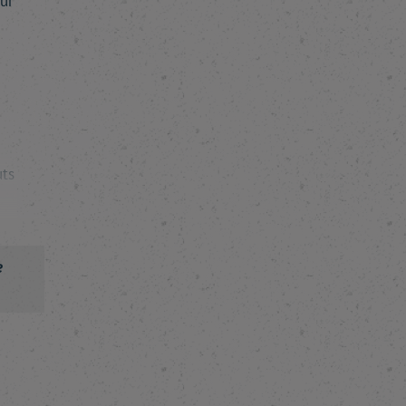
ur
uts
e