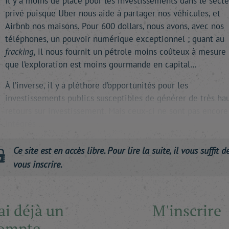
Il y a moins de place pour les investissements dans le secte
privé puisque Uber nous aide à partager nos véhicules, et
Airbnb nos maisons. Pour 600 dollars, nous avons, avec nos
téléphones, un pouvoir numérique exceptionnel ; quant au
fracking
, il nous fournit un pétrole moins coûteux à mesure
que l’exploration est moins gourmande en capital…
À l’inverse, il y a pléthore d’opportunités pour les
investissements publics susceptibles de générer de très ha
retours sur investissement. Mais ceux-ci ne sont pas encore
intégrés …
Ce site est en accès libre. Pour lire la suite, il vous suffit d
vous inscrire.
'ai déjà un
M'inscrire
ompte