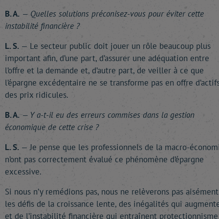
B. A.
— Quelles solutions préconisez-vous pour éviter cette
instabilité financière ?
L. S.
— Le secteur public doit jouer un rôle beaucoup plus
important afin, d’une part, d’assurer une adéquation entre
l’offre et la demande et, d’autre part, de veiller à ce que
l’épargne excédentaire ne se transforme pas en offre d’actif
des prix ridicules.
B. A.
— Y a-t-il eu des erreurs commises dans la gestion
économique de cette crise ?
L. S.
— Je pense que les professionnels de la macro-économ
n’ont pas correctement évalué ce phénomène d’épargne
excessive.
Si nous n’y remédions pas, nous ne relèverons pas aisément
les défis de la croissance lente, des inégalités qui augment
et de l’instabilité financière qui entraînent protectionnisme