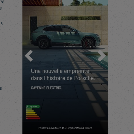
re
e,
is
Précédent
Suivant
e