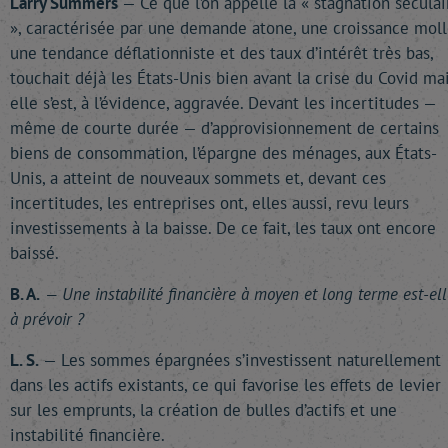
Larry Summers
— Ce que l’on appelle la « stagnation séculai
», caractérisée par une demande atone, une croissance moll
une tendance déflationniste et des taux d’intérêt très bas,
touchait déjà les États-Unis bien avant la crise du Covid ma
elle s’est, à l’évidence, aggravée. Devant les incertitudes —
même de courte durée — d’approvisionnement de certains
biens de consommation, l’épargne des ménages, aux États-
Unis, a atteint de nouveaux sommets et, devant ces
incertitudes, les entreprises ont, elles aussi, revu leurs
investissements à la baisse. De ce fait, les taux ont encore
baissé.
B. A.
— Une instabilité financière à moyen et long terme est-ell
à prévoir ?
L. S.
— Les sommes épargnées s’investissent naturellement
dans les actifs existants, ce qui favorise les effets de levier
sur les emprunts, la création de bulles d’actifs et une
instabilité financière.