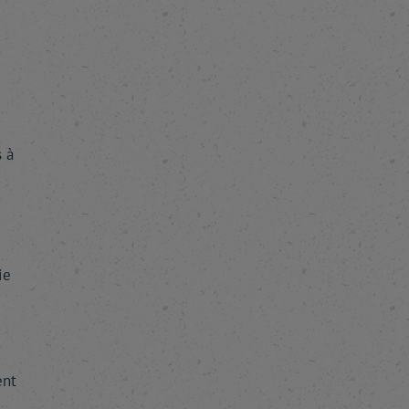
s à
ie
ent