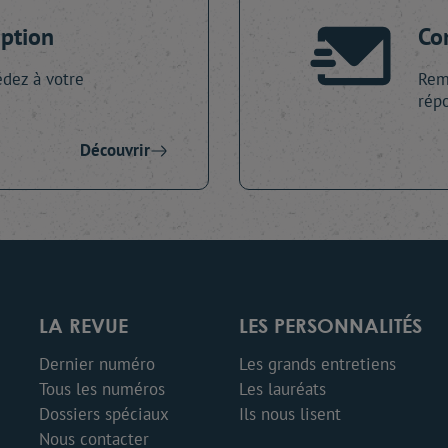
iption
Co
dez à votre
Remp
répo
Découvrir
LA REVUE
LES PERSONNALITÉS
Dernier numéro
Les grands entretiens
Tous les numéros
Les lauréats
Dossiers spéciaux
Ils nous lisent
Nous contacter