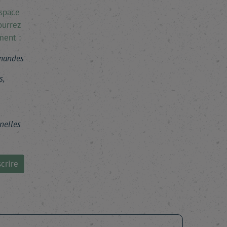
espace
ourrez
ment :
mmandes
s,
nelles
crire