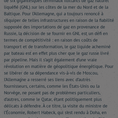
de six gigantesques terminaux flottants de gaz naturel
liquéfié (GNL) sur les côtes de la mer du Nord et de la
Baltique. Pour l’Allemagne, qui a toujours renoncé à
s’équiper de telles infrastructures en raison de la fiabilité
supposée des importations de gaz en provenance de
Russie, la décision de se fournir en GNL est un défi en
termes de compétitivité : en raison des coûts de
transport et de transformation, le gaz liquide acheminé
par bateau est en effet plus cher que le gaz russe livré
par pipeline. Mais il s’agit également d’une vraie
révolution en matière de géopolitique énergétique. Pour
se libérer de sa dépendance vis-à-vis de Moscou,
l’Allemagne a resserré ses liens avec d’autres
fournisseurs, certains, comme les États-Unis ou la
Norvège, ne posant pas de problèmes particuliers,
d’autres, comme le Qatar, étant politiquement plus
délicats à défendre. À ce titre, la visite du ministre de
l’Économie, Robert Habeck, qui s’est rendu à Doha, en