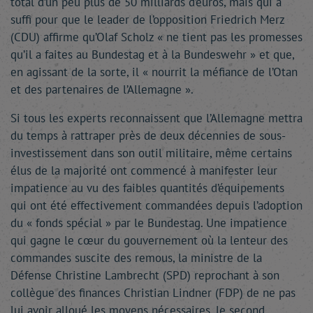
total d’un peu plus de 50 milliards d’euros, mais qui a
suffi pour que le leader de l’opposition Friedrich Merz
(CDU) affirme qu’Olaf Scholz « ne tient pas les promesses
qu’il a faites au Bundestag et à la Bundeswehr » et que,
en agissant de la sorte, il « nourrit la méfiance de l’Otan
et des partenaires de l’Allemagne ».
Si tous les experts reconnaissent que l’Allemagne mettra
du temps à rattraper près de deux décennies de sous-
investissement dans son outil militaire, même certains
élus de la majorité ont commencé à manifester leur
impatience au vu des faibles quantités d’équipements
qui ont été effectivement commandées depuis l’adoption
du « fonds spécial » par le Bundestag. Une impatience
qui gagne le cœur du gouvernement où la lenteur des
commandes suscite des remous, la ministre de la
Défense Christine Lambrecht (SPD) reprochant à son
collègue des finances Christian Lindner (FDP) de ne pas
lui avoir alloué les moyens nécessaires, le second