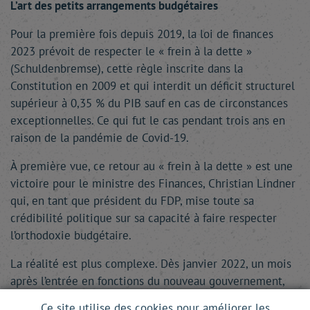
L’art des petits arrangements budgétaires
Pour la première fois depuis 2019, la loi de finances
2023 prévoit de respecter le « frein à la dette »
(Schuldenbremse), cette règle inscrite dans la
Constitution en 2009 et qui interdit un déficit structurel
supérieur à 0,35 % du PIB sauf en cas de circonstances
exceptionnelles. Ce qui fut le cas pendant trois ans en
raison de la pandémie de Covid-19.
À première vue, ce retour au « frein à la dette » est une
victoire pour le ministre des Finances, Christian Lindner
qui, en tant que président du FDP, mise toute sa
crédibilité politique sur sa capacité à faire respecter
l’orthodoxie budgétaire.
La réalité est plus complexe. Dès janvier 2022, un mois
après l’entrée en fonctions du nouveau gouvernement,
un reliquat budgétaire de 60 milliards d’euros, provenant
Ce site utilise des cookies pour améliorer les