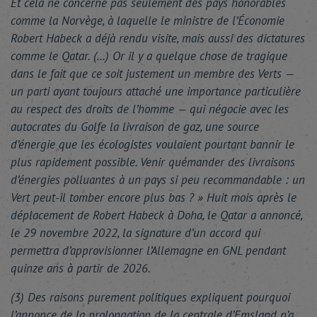
Et cela ne concerne pas seulement des pays honorables
comme la Norvège, à laquelle le ministre de l’Économie
Robert Habeck a déjà rendu visite, mais aussi des dictatures
comme le Qatar. (…) Or il y a quelque chose de tragique
dans le fait que ce soit justement un membre des Verts —
un parti ayant toujours attaché une importance particulière
au respect des droits de l’homme — qui négocie avec les
autocrates du Golfe la livraison de gaz, une source
d’énergie que les écologistes voulaient pourtant bannir le
plus rapidement possible. Venir quémander des livraisons
d’énergies polluantes à un pays si peu recommandable : un
Vert peut-il tomber encore plus bas ? » Huit mois après le
déplacement de Robert Habeck à Doha, le Qatar a annoncé,
le 29 novembre 2022, la signature d’un accord qui
permettra d’approvisionner l’Allemagne en GNL pendant
quinze ans à partir de 2026.
(3) Des raisons purement politiques expliquent pourquoi
l’annonce de la prolongation de la centrale d’Emsland n’a