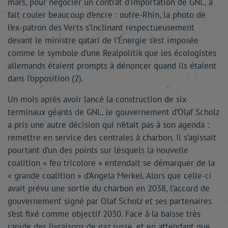
mars, pour négocier un contrat d’importation de GNL, a
fait couler beaucoup d’encre : outre-Rhin, la photo de
l’ex-patron des Verts s’inclinant respectueusement
devant le ministre qatari de l’Énergie s’est imposée
comme le symbole d’une Realpolitik que les écologistes
allemands étaient prompts à dénoncer quand ils étaient
dans l’opposition (2).
Un mois après avoir lancé la construction de six
terminaux géants de GNL, le gouvernement d’Olaf Scholz
a pris une autre décision qui n’était pas à son agenda :
remettre en service des centrales à charbon. Il s’agissait
pourtant d’un des points sur lesquels la nouvelle
coalition « feu tricolore » entendait se démarquer de la
« grande coalition » d’Angela Merkel. Alors que celle-ci
avait prévu une sortie du charbon en 2038, l’accord de
gouvernement signé par Olaf Scholz et ses partenaires
s’est fixé comme objectif 2030. Face à la baisse très
rapide des livraisons de gaz russe, et en attendant que