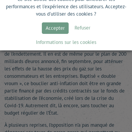
d’un emprunt contracté pour faire face aux suites de la
performances et l'expérience des utilisateurs. Acceptez-
pandémie, a été transféré dans un « fonds pour le climat
vous d'utiliser des cookies ?
» destiné à financer le développement des énergies
renouvelables. Est ensuite venu le « fonds spécial » de
Refuser
Accepter
100 milliards d’euros pour la Bundeswehr : inscrite dans
la Constitution, donc hors budget, cette enveloppe
Informations sur les cookies
exceptionnelle n’est pas prise en compte dans le calcul
de l’endettement. Il en est de même pour le plan de 200
milliards d’euros annoncé, fin septembre, pour atténuer
les effets de la hausse des prix du gaz sur les
consommateurs et les entreprises. Baptisé « double
vroum », ce bouclier anti-inflation doit être en grande
partie financé par des crédits contractés sur le fonds de
stabilisation de l’économie, créé lors de la crise du
Covid-19. Autrement dit, là encore, sans toucher au
budget régulier de l’État.
À plusieurs reprises, l’opposition n’a pas manqué de