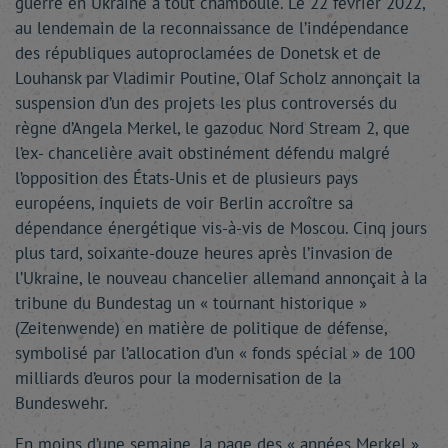
guerre en Ukraine a tout chamboulé. Le 22 février 2022,
au lendemain de la reconnaissance de l’indépendance
des républiques autoproclamées de Donetsk et de
Louhansk par Vladimir Poutine, Olaf Scholz annonçait la
suspension d’un des projets les plus controversés du
règne d’Angela Merkel, le gazoduc Nord Stream 2, que
l’ex- chancelière avait obstinément défendu malgré
l’opposition des États-Unis et de plusieurs pays
européens, inquiets de voir Berlin accroître sa
dépendance énergétique vis-à-vis de Moscou. Cinq jours
plus tard, soixante-douze heures après l’invasion de
l’Ukraine, le nouveau chancelier allemand annonçait à la
tribune du Bundestag un « tournant historique »
(Zeitenwende) en matière de politique de défense,
symbolisé par l’allocation d’un « fonds spécial » de 100
milliards d’euros pour la modernisation de la
Bundeswehr.
En moins d’une semaine, la page des « années Merkel »