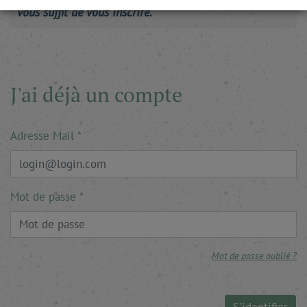
vous suffit de vous inscrire.
J'ai déjà un compte
Adresse Mail
Mot de passe
Mot de passe oublié ?