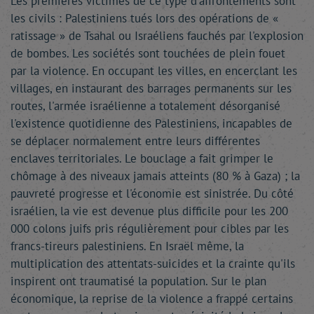
Les premières victimes de ce type d'affrontements sont
les civils : Palestiniens tués lors des opérations de «
ratissage » de Tsahal ou Israéliens fauchés par l'explosion
de bombes. Les sociétés sont touchées de plein fouet
par la violence. En occupant les villes, en encerclant les
villages, en instaurant des barrages permanents sur les
routes, l'armée israélienne a totalement désorganisé
l'existence quotidienne des Palestiniens, incapables de
se déplacer normalement entre leurs différentes
enclaves territoriales. Le bouclage a fait grimper le
chômage à des niveaux jamais atteints (80 % à Gaza) ; la
pauvreté progresse et l'économie est sinistrée. Du côté
israélien, la vie est devenue plus difficile pour les 200
000 colons juifs pris régulièrement pour cibles par les
francs-tireurs palestiniens. En Israël même, la
multiplication des attentats-suicides et la crainte qu'ils
inspirent ont traumatisé la population. Sur le plan
économique, la reprise de la violence a frappé certains