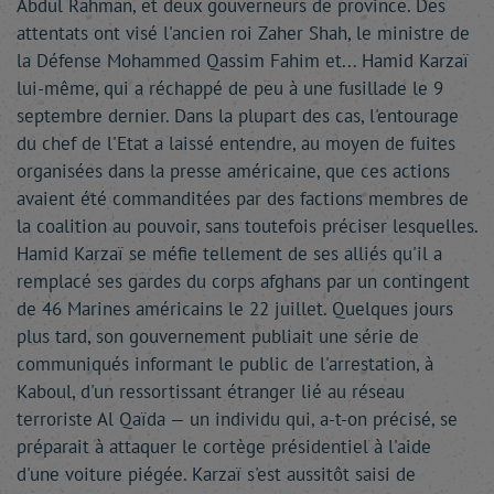
Abdul Rahman, et deux gouverneurs de province. Des
attentats ont visé l'ancien roi Zaher Shah, le ministre de
la Défense Mohammed Qassim Fahim et... Hamid Karzaï
lui-même, qui a réchappé de peu à une fusillade le 9
septembre dernier. Dans la plupart des cas, l'entourage
du chef de l'Etat a laissé entendre, au moyen de fuites
organisées dans la presse américaine, que ces actions
avaient été commanditées par des factions membres de
la coalition au pouvoir, sans toutefois préciser lesquelles.
Hamid Karzaï se méfie tellement de ses alliés qu'il a
remplacé ses gardes du corps afghans par un contingent
de 46 Marines américains le 22 juillet. Quelques jours
plus tard, son gouvernement publiait une série de
communiqués informant le public de l'arrestation, à
Kaboul, d'un ressortissant étranger lié au réseau
terroriste Al Qaïda — un individu qui, a-t-on précisé, se
préparait à attaquer le cortège présidentiel à l'aide
d'une voiture piégée. Karzaï s'est aussitôt saisi de