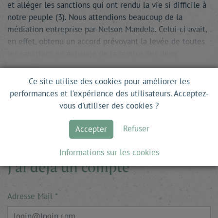
et alléger les sanctions qui ont rendu la vie si difficile à
notre peuple (3). Nous attendions beaucoup de la
médiation entreprise par Nelson Mandela. Celui-ci avait,
en effet, obtenu un accord prévoyant la levée de toutes
les sanctions en échange de la remise des deux
suspects. …
Ce site utilise des cookies pour améliorer les
Ce site est en accès libre. Pour lire la suite, il
performances et l'expérience des utilisateurs. Acceptez-
vous d'utiliser des cookies ?
vous suffit de vous inscrire.
Refuser
Accepter
Informations sur les cookies
J'ai déjà un compte
Adresse Mail