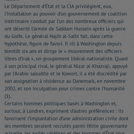
Le Département d’État et la CIA privilégient, eux,
l’installation au pouvoir d’un gouvernement de coalition
intérimaire conduit par l’un des nombreux officiers qui
ont déserté l’armée de Saddam Hussein après la guerre
du Golfe. Le général Najib al-Salhi fait, dans cette
hypothèse, figure de favori. Il vit à Washington depuis
bientôt six ans et dirige le « mouvement des officiers
libres d’Irak », un groupement libéral-nationaliste. Quant
à son principal rival, le général Nizar al-Khazraji, appuyé
par l’Arabie saoudite et le Koweït, il a été discrédité par
son assignation à résidence au Danemark, en novembre
2002, et son inculpation pour crimes contre l’humanité
(1).
Certains hommes politiques basés à Washington et,
surtout, à Londres, expriment d’autres préférences : ils
favorisent l’implantation d’une administration civile dont
les membres seraient recrutés parmi l’élite gouvernante
actuelle, les exilés célèbres et des hommes d’État plus