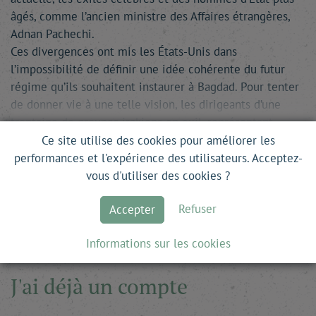
âgés, comme l’ancien ministre des Affaires étrangères,
Adnan Pachechi.
Ces divergences ont mis les États-Unis dans
l’impossibilité de définir une idée cohérente du futur
régime qu’ils souhaitent instaurer à Bagdad. Pour tenter
de donner vie à une telle vision, les dirigeants d’une
trentaine de groupes irakiens en exil, représentant
toutes les communautés ethniques et religieuses du …
Ce site utilise des cookies pour améliorer les
performances et l'expérience des utilisateurs. Acceptez-
vous d'utiliser des cookies ?
Ce site est en accès libre. Pour lire la suite, il
vous suffit de vous inscrire.
Refuser
Accepter
Informations sur les cookies
J'ai déjà un compte