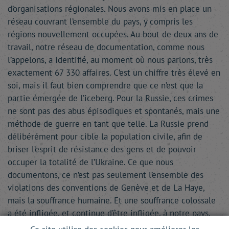
d’organisations régionales. Nous avons mis en place un
réseau couvrant l’ensemble du pays, y compris les
régions nouvellement occupées. Au bout de deux ans de
travail, notre réseau de documentation, comme nous
l’appelons, a identifié, au moment où nous parlons, très
exactement 67 330 affaires. C’est un chiffre très élevé en
soi, mais il faut bien comprendre que ce n’est que la
partie émergée de l’iceberg. Pour la Russie, ces crimes
ne sont pas des abus épisodiques et spontanés, mais une
méthode de guerre en tant que telle. La Russie prend
délibérément pour cible la population civile, afin de
briser l’esprit de résistance des gens et de pouvoir
occuper la totalité de l’Ukraine. Ce que nous
documentons, ce n’est pas seulement l’ensemble des
violations des conventions de Genève et de La Haye,
mais la souffrance humaine. Et une souffrance colossale
a été infligée, et continue d’être infligée, à notre pays.