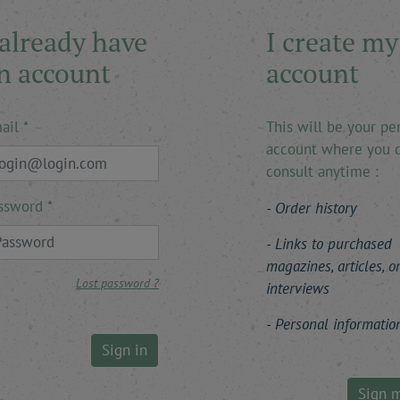
 already have
I create my
n account
account
ail
This will be your pe
account where you 
consult anytime :
ssword
Order history
Links to purchased
magazines, articles, o
Lost password ?
interviews
Personal informatio
Sign in
Sign 