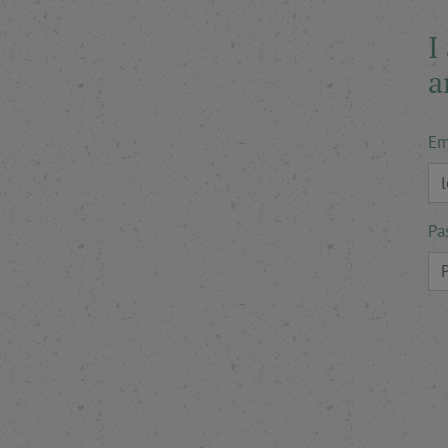
I
a
Em
Pa