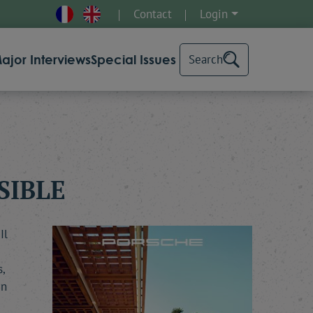
Contact
Login
ajor Interviews
Special Issues
Search
SIBLE
Il
,
un