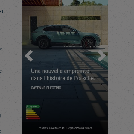
et
ie
Previous
Next
e
l
e