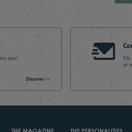
Co
ess your
Fill
as s
Discover
THE MAGAZINE
THE PERSONALITIES