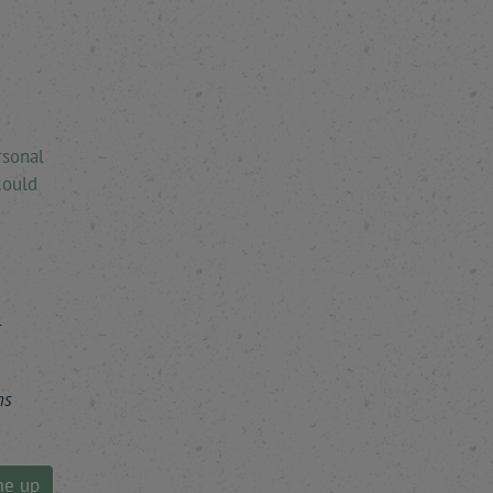
rsonal
could
r
ns
me up