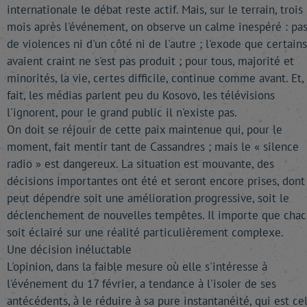
internationale le débat reste actif. Mais, sur le terrain, trois
mois après l'événement, on observe un calme inespéré : pa
de violences ni d'un côté ni de l'autre ; l'exode que certains
avaient craint ne s'est pas produit ; pour tous, majorité et
minorités, la vie, certes difficile, continue comme avant. Et,
fait, les médias parlent peu du Kosovo, les télévisions
l'ignorent, pour le grand public il n'existe pas.
On doit se réjouir de cette paix maintenue qui, pour le
moment, fait mentir tant de Cassandres ; mais le « silence
radio » est dangereux. La situation est mouvante, des
décisions importantes ont été et seront encore prises, dont
peut dépendre soit une amélioration progressive, soit le
déclenchement de nouvelles tempêtes. Il importe que cha
soit éclairé sur une réalité particulièrement complexe.
Une décision inéluctable
L'opinion, dans la faible mesure où elle s'intéresse à
l'événement du 17 février, a tendance à l'isoler de ses
antécédents, à le réduire à sa pure instantanéité, qui est ce