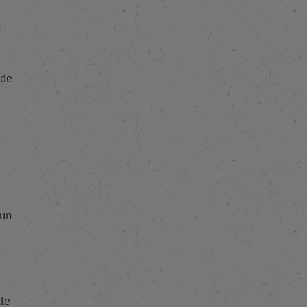
s
 de
cun
lle