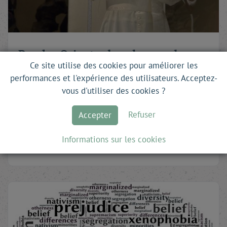
Proche-Orient : dans les pas de
Ce site utilise des cookies pour améliorer les
Léon XIV
performances et l'expérience des utilisateurs. Acceptez-
par
Constance
Colonna-Cesari
vous d'utiliser des cookies ?
Un voyage à haut risque
Refuser
Accepter
Robert Francis Prevost dit Léon XIV, le premier pape …
Informations sur les cookies
Lire la suite