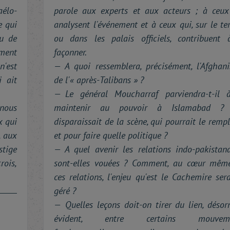
élo-
parole aux experts et aux acteurs ; à ceux
e qui
analysent l'événement et à ceux qui, sur le te
ou de
ou dans les palais officiels, contribuent 
mment
façonner.
n'est
— A quoi ressemblera, précisément, l'Afghani
i ait
de l'« après-Talibans » ?
— Le général Moucharraf parviendra-t-il 
nous
maintenir au pouvoir à Islamabad ? 
x qui
disparaissait de la scène, qui pourrait le remp
, aux
et pour faire quelle politique ?
stige
— A quel avenir les relations indo-pakistana
rois,
sont-elles vouées ? Comment, au cœur mêm
ces relations, l'enjeu qu'est le Cachemire sera
géré ?
— Quelles leçons doit-on tirer du lien, désor
évident, entre certains mouveme