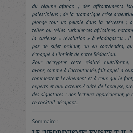
du régime afghan ; des affrontements isra
palestiniens ; de la dramatique crise argentin
plonge tout un peuple dans la détresse ; 
telles ou telles turbulences africaines, nota
la curieuse « révolution » à Madagascar… il 
pas de sujet brûlant, on en conviendra, qu
échappé à l'intérêt de notre Rédaction.
Pour décrypter cette réalité multiforme, 
avons, comme à l'accoutumée, fait appel à ceu
commentent l'événement et à ceux qui le font
experts et aux acteurs. Acuité de l'analyse, pre
des signatures : nos lecteurs apprécieront, je c
ce cocktail décapant…
Sommaire :
LE "VEDRINISME" EXISTE-T-IL ?