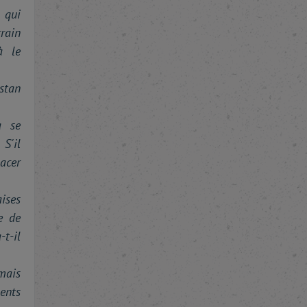
 qui
rrain
à le
stan
à se
S'il
lacer
ises
e de
-t-il
mais
nts