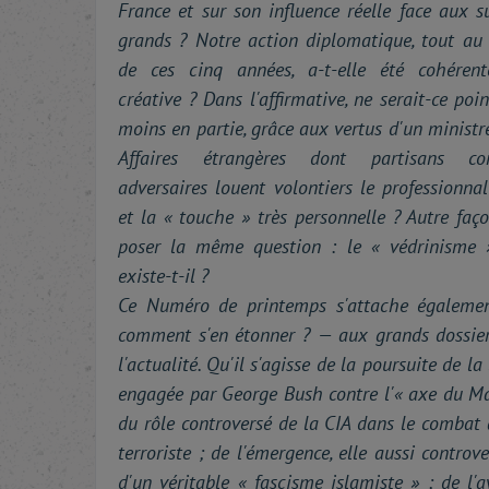
France et sur son influence réelle face aux s
grands ? Notre action diplomatique, tout au
de ces cinq années, a-t-elle été cohérent
créative ? Dans l'affirmative, ne serait-ce poin
moins en partie, grâce aux vertus d'un ministr
Affaires étrangères dont partisans c
adversaires louent volontiers le professionna
et la « touche » très personnelle ? Autre faç
poser la même question : le « védrinisme 
existe-t-il ?
Ce Numéro de printemps s'attache égaleme
comment s'en étonner ? — aux grands dossie
l'actualité. Qu'il s'agisse de la poursuite de la 
engagée par George Bush contre l'« axe du Ma
du rôle controversé de la CIA dans le combat 
terroriste ; de l'émergence, elle aussi controve
d'un véritable « fascisme islamiste » ; de l'a