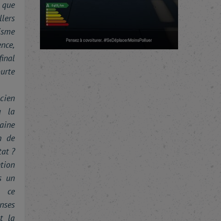
 que
lers
isme
nce,
final
urte
icien
à la
haine
n de
tat ?
ntion
s un
s ce
nses
t la