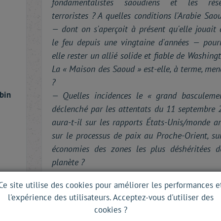
fondamentalistes saoudiens et les rés
terroristes ? A quelles conditions l'Arabie Sao
— dont on s'aperçoit à présent qu'elle jouait
le feu depuis une vingtaine d'années — pourr
elle rester un allié solide et fiable de Washing
La « Maison des Saoud » est-elle, à terme, me
?
bin
— Quelles incidences le « grand basculeme
déclenché par les attentats du 11 septembre 
aura-t-il sur les rapports États-Unis/monde a
sur le processus de paix au Proche-Orient, su
économies des zones les plus déshéritées d
planète ?
— Comment les Européens et les régimes ar
Ce site utilise des cookies pour améliorer les performances e
réagiront-ils si George Bush décide d'étendre
l'expérience des utilisateurs. Acceptez-vous d'utiliser des
combat contre le terrorisme à d'autres États
cookies ?
l'Afghanistan ?