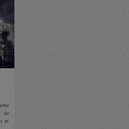
ente
s du
s et