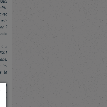
eaux
udite
 avec
a-t-
ton ?
nacée
nt »
2001
rabe,
r les
e la
abes
t
 son
 que