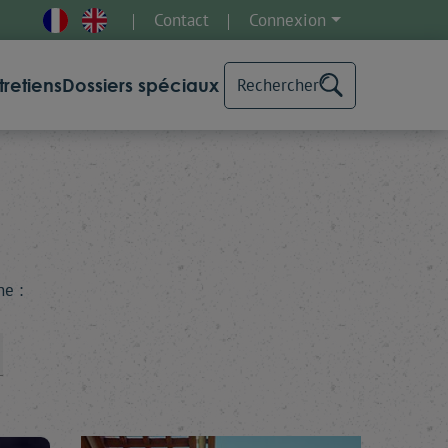
Contact
Connexion
tretiens
Dossiers spéciaux
Rechercher
he :