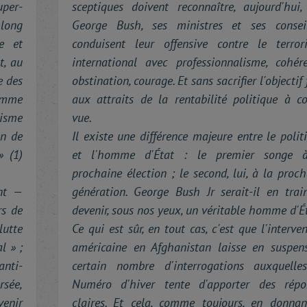
uper-
sceptiques doivent reconnaître, aujourd'hui,
 long
George Bush, ses ministres et ses conseil
e et
conduisent leur offensive contre le terror
t, au
international avec professionnalisme, cohére
e des
obstination, courage. Et sans sacrifier l'objectif 
omme
aux attraits de la rentabilité politique à co
lisme
vue.
on de
Il existe une différence majeure entre le polit
» (1)
et l'homme d'État : le premier songe 
prochaine élection ; le second, lui, à la proc
nt —
génération. George Bush Jr serait-il en trai
rs de
devenir, sous nos yeux, un véritable homme d'É
lutte
Ce qui est sûr, en tout cas, c'est que l'interve
l » ;
américaine en Afghanistan laisse en suspen
anti-
certain nombre d'interrogations auxquelle
rsée,
Numéro d'hiver tente d'apporter des répo
venir
claires. Et cela, comme toujours, en donnan