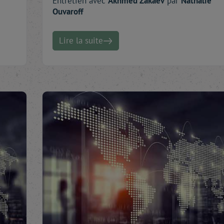
Entretien avec
Akhmed
Zakaev
par
Nathalie
Ouvaroff
Lire la suite