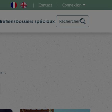
Contact
Connexion
tretiens
Dossiers spéciaux
Rechercher
he :