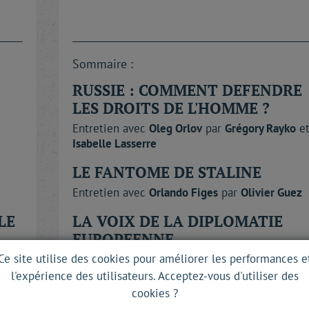
Sommaire :
RUSSIE : COMMENT DEFENDRE
LES DROITS DE L'HOMME ?
Entretien avec
Oleg
Orlov
par
Grégory
Rayko
e
Isabelle
Lasserre
LE FANTOME DE STALINE
Entretien avec
Orlando
Figes
par
Olivier
Guez
LE
LA VOIX DE LA DIPLOMATIE
EUROPEENNE
Ce site utilise des cookies pour améliorer les performances e
ob
Entretien avec
Catherine
Ashton
par
Luc
Rosenzweig
l'expérience des utilisateurs. Acceptez-vous d'utiliser des
cookies ?