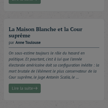
Brigitte Adès & Patrick Wasjman
P.-S. : Politique Internationale n'a pas attendu le
Brexit pour en évaluer les conséquences, tant pour le
Royaume-Uni que pour l'Europe. Entre autres
La Maison Blanche et la Cour
analyses, nos lecteurs pourront se reporter à l'article
suprême
de Pauline Schnapper, « "Brexit", le pari risqué de
par
Anne
Toulouse
David Cameron », paru dans notre numéro 150, hiver
2015-2016.
On sous-estime toujours le rôle du hasard en
politique. Et pourtant, c'est à lui que l'année
électorale américaine doit sa configuration inédite : la
mort brutale de l'élément le plus conservateur de la
Cour suprême, le juge Antonin Scalia, le …
Lire la suite