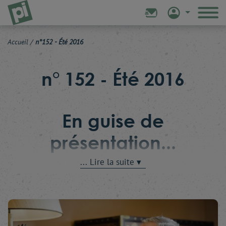
Accueil
/
n°152 - Été 2016
n° 152 - Été 2016
En guise de
présentation...
Chacun le sent bien, nous vivons une rupture - tant en
Europe qu'outre-Atlantique. Une rupture entre les
establishments politiques et les électeurs. Une
rupture entre ceux qui conçoivent la politique
comme un « job », ou comme un jeu, et ceux qui, à
l'inverse, aimeraient qu'elle soit une mission, voire un