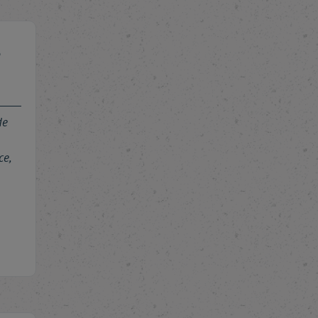
S
de
ce,