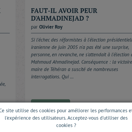
X
FAUT-IL AVOIR PEUR
D'AHMADINEJAD ?
par
Olivier
Roy
Si l'échec des réformistes à l'élection présidentiel
iranienne de juin 2005 n'a pas été une surprise,
personne, en revanche, ne s'attendait à l'élection 
Mahmoud Ahmadinejad. Conséquence : la victoir
maire de Téhéran a suscité de nombreuses
interrogations. Qui …
ée,
Lire la suite
Ce site utilise des cookies pour améliorer les performances e
l'expérience des utilisateurs. Acceptez-vous d'utiliser des
cookies ?