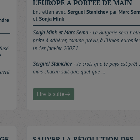
L'EUROPE À PORTÉE DE MAIN
Entretien avec
Serguei
Stanichev
par
Marc
Se
et
Sonja
Mink
ndre
Sonja Mink et Marc Semo -
La Bulgarie sera-t-ell
prête à adhérer, comme prévu, à l'Union europée
le 1er janvier 2007 ?
fusé
?
Serguei Stanichev -
Je crois que le pays est prêt 
mais chacun sait que, quel que …
avril
Lire la suite
AGE
SAUVER LA RÉVOLUTION DES