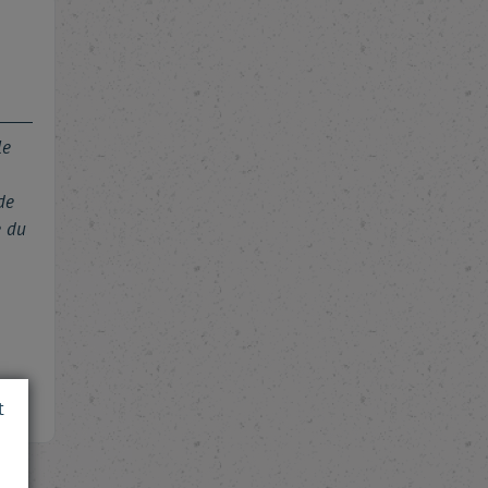
le
de
e du
t