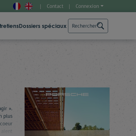
Contact
Connexion
tretiens
Dossiers spéciaux
Rechercher
gir ».
n plus
 coeur
 aient