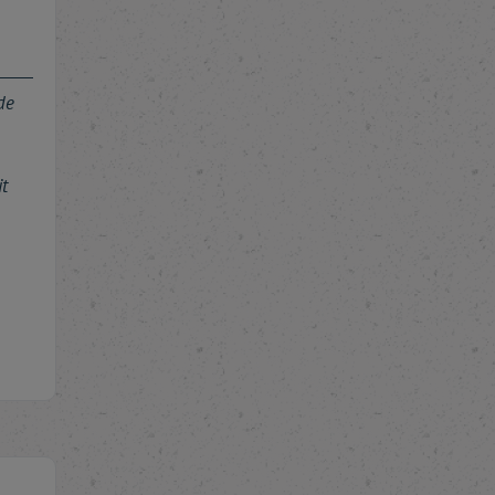
de
it