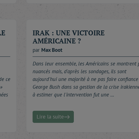
urd'hui ? Est-il possible - comme certains le suggèrent ces 
t, dans l'affirmative, en quoi son éviction bouleverserait-e
pendant des décennies occupé les fonctions les plus émine
vec le pouvoir et de s'exiler en France. Pour nous, il sort 
LE
IRAK : UNE VICTOIRE
AMÉRICAINE ?
vreté et les pandémies qui, dans le tiers-monde, déstabilis
par
Max
Boot
 tels fléaux ?
Dans leur ensemble, les Américains se montrent 
nuancés mais, d'après les sondages, ils sont
de printemps, de nombreux autres témoignages et comment
de ce
aujourd'hui une majorité à ne pas faire confiance
e la presse. Avec un coup de projecteur spécial sur la pol
 »
George Bush dans sa gestion de la crise irakienn
e « arme fatale » qu'est l'énergie, Vladimir Poutine escompt
nnées
à estimer que l'intervention fut une …
tains de ses anciens vassaux ?
e... À propos, connaissez-vous ce vieux proverbe bantou : « L
Lire la suite