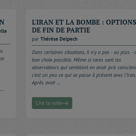
ON
L'IRAN ET LA BOMBE : OPTION
DE FIN DE PARTIE
elle
par
Thérèse
Delpech
us
Dans certaines situations, il n'y a pas - ou plus - 
on
bon choix possible. Même si rares sont les
observateurs qui semblent en avoir pris conscien
c'est un peu ce qui se passe à présent avec l'Iran.
Après avoir …
 …
Lire la suite