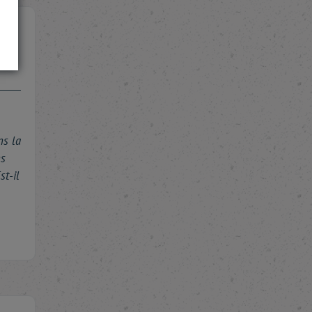
ns la
ns
t-il