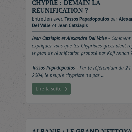
CHYPRE : DEMAIN LA
RÉUNIFICATION ?
Entretien avec
Tassos
Papadopoulos
par
Alexa
Del Valle
et
Jean
Catsiapis
Jean Catsiapis et Alexandre Del Valle -
Comment
expliquez-vous que les Chypriotes grecs aient re
le plan de réunification proposé par Kofi Annan 
Tassos Papadopoulos -
Par le référendum du 24 
2004, le peuple chypriote n'a pas …
Lire la suite
ALBANIE : LE GRAND NETTOY