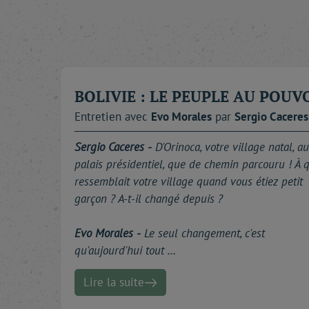
accepté, cette fois encore, d'offrir à notre Revu
- L'Amérique latine vire-t-elle « à gauche » 
Lula au Brésil, de Nestor Kirchner en Argentin
d'Evo Morales en Bolivie - sans même parler d
d'être posée. Dans son premier entretien de
BOLIVIE : LE PEUPLE AU POUV
simplicité d'un homme qui a longtemps tutoyé la 
Entretien avec
Evo
Morales
par
Sergio
Caceres
- Les États-Unis réussiront-ils à éviter la g
Sergio Caceres -
D'Orinoca, votre village natal, au
démocratie ?
palais présidentiel, que de chemin parcouru ! À 
ressemblait votre village quand vous étiez petit
- La communauté internationale parviendra-t
garçon ? A-t-il changé depuis ?
nucléaire ? Jusqu'où le président Ahmadinejad e
Directeur de l'Agence internationale de l'én
Evo Morales -
Le seul changement, c'est
prolifération nucléaire devant l'Éternel, Moha
qu'aujourd'hui tout …
Internationale pour éclairer l'opinion et expose
Lire la suite
- Dans l'écheveau complexe des turbulences proc