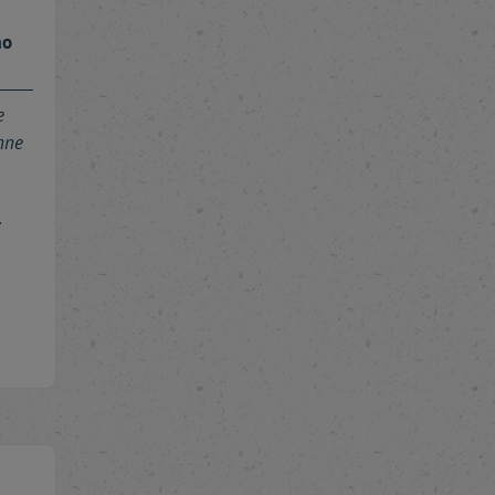
mo
e
nne
;